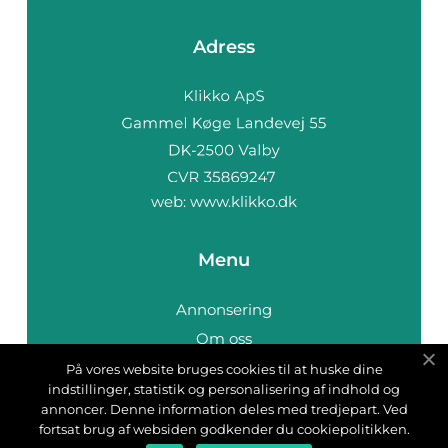
Adress
web:
www.klikko.dk
Menu
Annonsering
Om oss
Cookies
På vores website bruges cookies til at huske dine
indstillinger, statistik og personalisering af indhold og
Kontakta oss
annoncer. Denne information deles med tredjepart. Ved
Sitemap
fortsat brug af websiden godkender du cookiepolitikken.