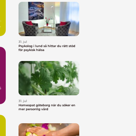
.
l
.
31. jul
Psykolog i lund så hittar du rätt stöd
för psykisk hälsa
g
s
31. jul
Homeopat göteborg när du söker en
mer personlig vård