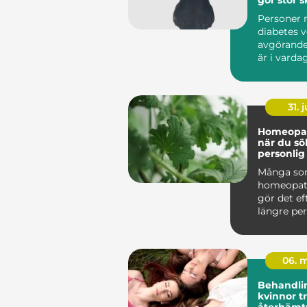
fötterna
Personer
diabetes v
avgörande
är i varda
sömmar oc
resår ka...
31. j
Homeopat
när du sö
personlig
Många so
homeopat
gör det ef
längre per
trötthet,
återkom
besvär...
06. 
Behandli
kvinnor trygghet,
återhämt