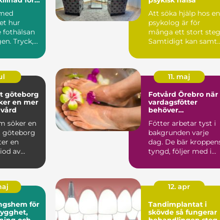
 med
Att söka hjälp hos en
et hur
psykolog är för
 fothälsan
många ett stort steg
gen. Tryck,
Samtidigt kan samta
h för hård
med en professionel..
ul
11. maj
 göteborg
Fotvård Örebro när
ker en mer
vardagsfötter
 vård
behöver
professionell omsor
m söker en
Fötter arbetar tyst i
 göteborg
bakgrunden varje
ter en
dag. De bär kroppen
iod av
tyngd, följer med i
alla steg och får än...
mande
maj
12. apr
ngshem för
Tandimplantat i
skövde så fungerar
ning och
behandlingen steg