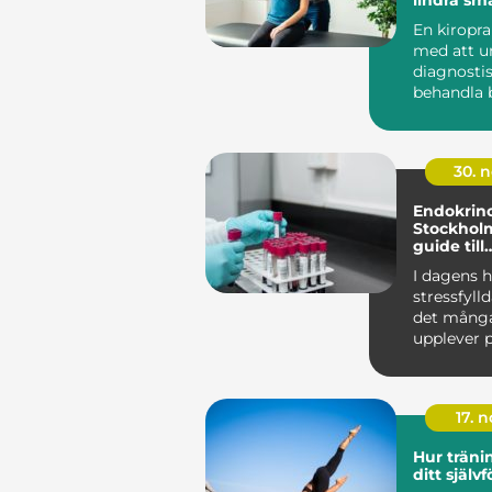
stelhet
En kiropra
med att u
diagnosti
behandla 
har sitt u...
30. 
Endokrino
Stockhol
guide till
hormonhä
I dagens h
stressfylld
det mång
upplever 
relaterad...
17. 
Hur träni
ditt själv