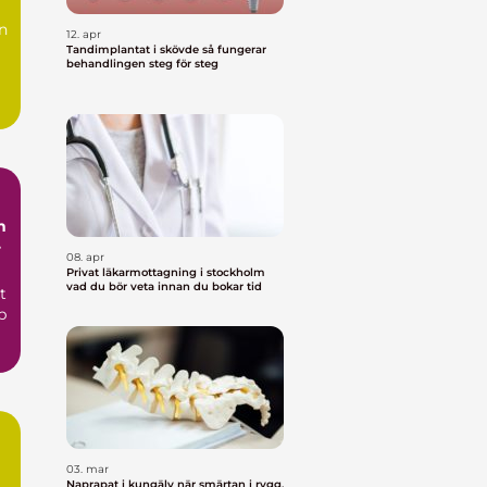
n
12. apr
Tandimplantat i skövde så fungerar
behandlingen steg för steg
h
08. apr
Privat läkarmottagning i stockholm
vad du bör veta innan du bokar tid
t
p
03. mar
Naprapat i kungälv när smärtan i rygg,