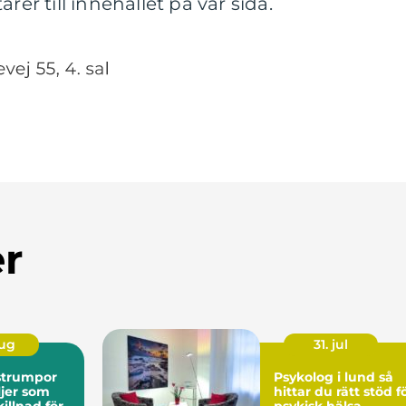
r till innehållet på vår sida.
er
aug
31. jul
strumpor
Psykolog i lund så
jer som
hittar du rätt stöd f
killnad för
psykisk hälsa