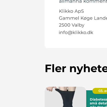
allmänna kommentare
Fler nyhet
03. 
Diabetes
små detal
gör stor s