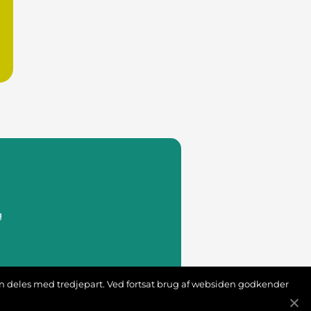
,
g
s
ion deles med tredjepart. Ved fortsat brug af websiden godkender