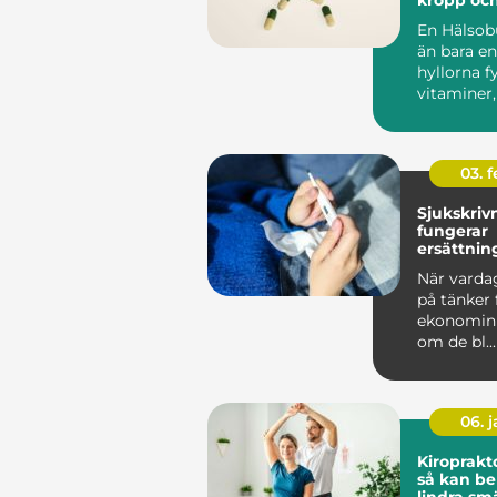
En Hälsob
än bara en
hyllorna f
vitaminer,
ekologiska 
03. 
Sjukskriv
fungerar
ersättnin
vägen til
När vardag
på tänker 
ekonomin
om de bl...
06. 
Kiroprakto
så kan b
lindra sm