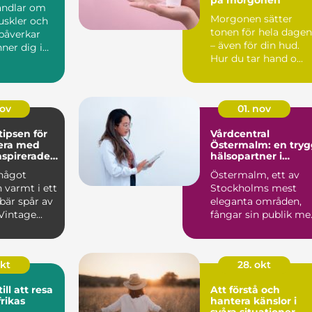
andlar om
Morgonen sätter
skler och
tonen för hela dagen
 påverkar
– även för din hud.
ner dig i
Hur du tar hand o...
nov
01. nov
tipsen för
Vårdcentral
rera med
Östermalm: en tryg
nspirerade
hälsopartner i
stockholm
 något
Östermalm, ett av
h varmt i ett
Stockholms mest
är spår av
eleganta områden,
Vintage...
fångar sin publik me
sina vack...
okt
28. okt
ill att resa
Att förstå och
rikas
hantera känslor i
svåra situationer