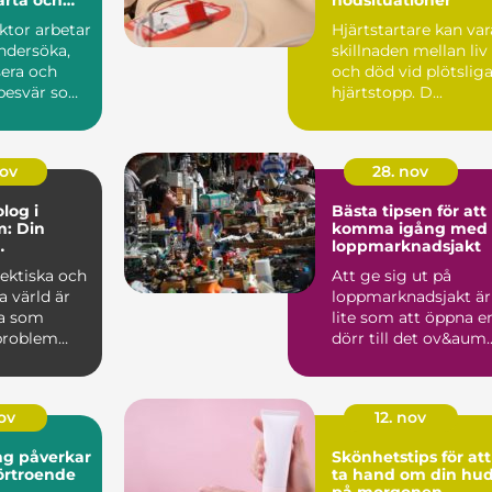
ktor arbetar
Hjärtstartare kan var
ndersöka,
skillnaden mellan liv
sera och
och död vid plötslig
besvär som
hjärtstopp. D...
nov
28. nov
log i
Bästa tipsen för att
m: Din
komma igång med
loppmarknadsjakt
lsa
ektiska och
Att ge sig ut på
a värld är
loppmarknadsjakt är
a som
lite som att öppna e
problem
dörr till det ov&aum..
nov
12. nov
ng påverkar
Skönhetstips för att
förtroende
ta hand om din hu
på morgonen