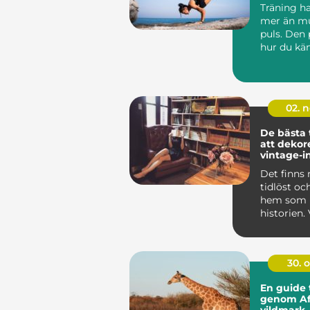
Träning h
mer än mu
puls. Den
hur du kän
va...
02. 
De bästa 
att deko
vintage-i
detaljer
Det finns
tidlöst oc
hem som b
historien. 
30. 
En guide t
genom Af
vildmark