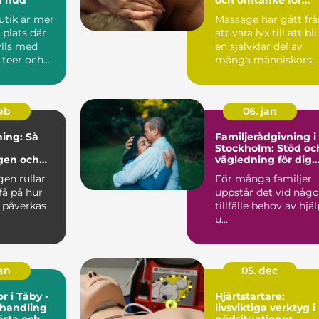
kropp och sinne
utik är mer
Massage har gått frå
 plats där
att vara lyx till att bli
ylls med
en självklar del av
 teer och
många människors
tvålar. ...
vardagliga häls...
feb
06. jan
ning: Så
Familjerådgivning i
Stockholm: Stöd oc
gen och
vägledning för dig
lbaka
och din familj
en rullar
För många familjer
få på hur
uppstår det vid någo
 påverkas
tillfälle behov av hjäl
u...
jan
05. dec
r i Täby -
Hjärtstartare:
ehandling
livsviktiga verktyg i
ärta och
nödsituationer