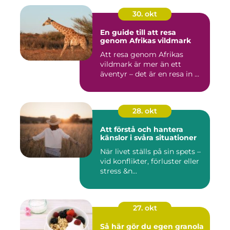
30. okt
En guide till att resa
genom Afrikas vildmark
Att resa genom Afrikas
vildmark är mer än ett
äventyr – det är en resa in ...
28. okt
Att förstå och hantera
känslor i svåra situationer
När livet ställs på sin spets –
vid konflikter, förluster eller
stress &n...
27. okt
Så här gör du egen granola