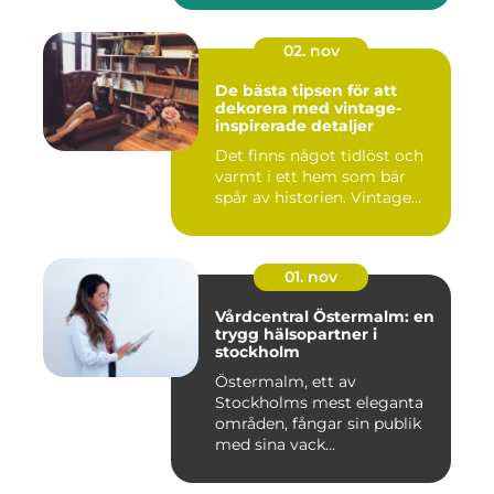
02. nov
De bästa tipsen för att
dekorera med vintage-
inspirerade detaljer
Det finns något tidlöst och
varmt i ett hem som bär
spår av historien. Vintage...
01. nov
Vårdcentral Östermalm: en
trygg hälsopartner i
stockholm
Östermalm, ett av
Stockholms mest eleganta
områden, fångar sin publik
med sina vack...