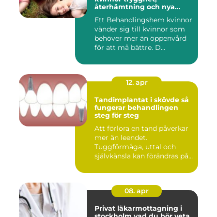
återhämtning och nya
möjligheter
Ett Behandlingshem kvinnor
vänder sig till kvinnor som
behöver mer än öppenvård
för att må bättre. D...
12. apr
Tandimplantat i skövde så
fungerar behandlingen
steg för steg
Att förlora en tand påverkar
mer än leendet.
Tuggförmåga, uttal och
självkänsla kan förändras på
ett...
08. apr
Privat läkarmottagning i
stockholm vad du bör veta