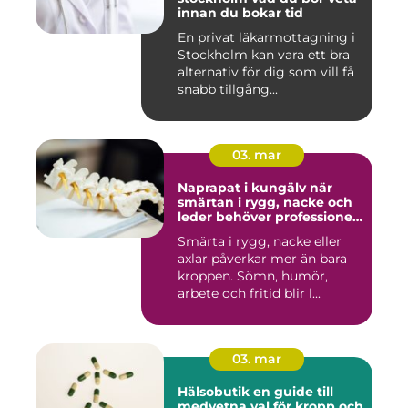
innan du bokar tid
En privat läkarmottagning i
Stockholm kan vara ett bra
alternativ för dig som vill få
snabb tillgång...
03. mar
Naprapat i kungälv när
smärtan i rygg, nacke och
leder behöver professionell
hjälp
Smärta i rygg, nacke eller
axlar påverkar mer än bara
kroppen. Sömn, humör,
arbete och fritid blir l...
03. mar
Hälsobutik en guide till
medvetna val för kropp och