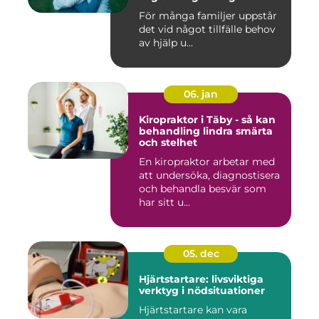
familj
För många familjer uppstår
det vid något tillfälle behov
av hjälp u...
06. jan
Kiropraktor i Täby - så kan
behandling lindra smärta
och stelhet
En kiropraktor arbetar med
att undersöka, diagnostisera
och behandla besvär som
har sitt u...
05. dec
Hjärtstartare: livsviktiga
verktyg i nödsituationer
Hjärtstartare kan vara