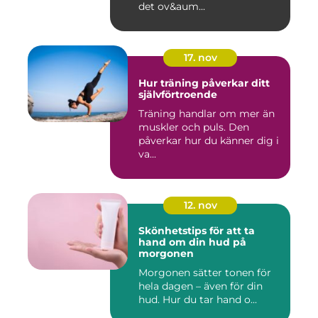
det ov&aum...
17. nov
Hur träning påverkar ditt
självförtroende
Träning handlar om mer än
muskler och puls. Den
påverkar hur du känner dig i
va...
12. nov
Skönhetstips för att ta
hand om din hud på
morgonen
Morgonen sätter tonen för
hela dagen – även för din
hud. Hur du tar hand o...