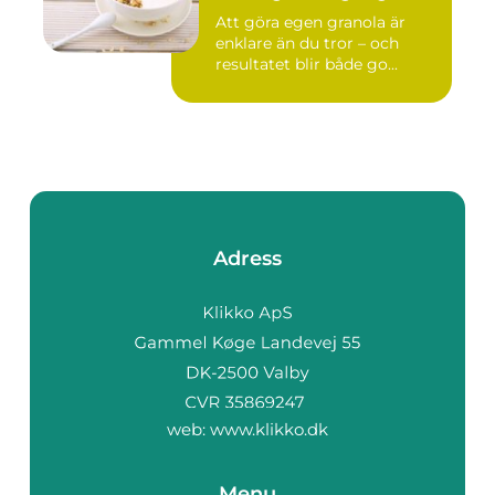
Att göra egen granola är
enklare än du tror – och
resultatet blir både go...
Adress
web:
www.klikko.dk
Menu