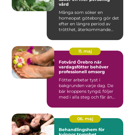
vård
Många som söker en
homeopat göteborg gör det
efter en längre period av
trötthet, återkommande
besvär...
11. maj
Fotvård Örebro när
vardagsfötter behöver
professionell omsorg
Fötter arbetar tyst i
bakgrunden varje dag. De
bär kroppens tyngd, följer
med i alla steg och får än...
06. maj
Behandlingshem för
kvinnor trygghet,