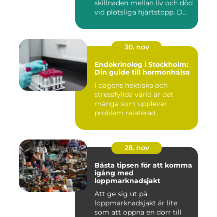
skillnaden mellan liv och död
vid plötsliga hjärtstopp. D...
30. nov
Endokrinolog i Stockholm:
Din guide till hormonhälsa
I dagens hektiska och
stressfyllda värld är det
många som upplever
problem relaterad...
28. nov
Bästa tipsen för att komma
igång med
loppmarknadsjakt
Att ge sig ut på
loppmarknadsjakt är lite
som att öppna en dörr till