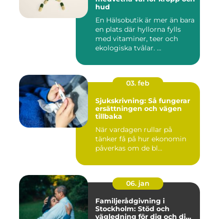
hud
En Hälsobutik är mer än bara
en plats där hyllorna fylls
med vitaminer, teer och
ekologiska tvålar. ...
03. feb
Sjukskrivning: Så fungerar
ersättningen och vägen
tillbaka
När vardagen rullar på
tänker få på hur ekonomin
påverkas om de bl...
06. jan
Familjerådgivning i
Stockholm: Stöd och
vägledning för dig och din