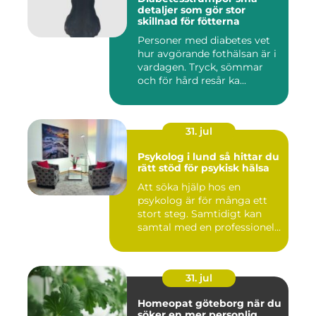
detaljer som gör stor
skillnad för fötterna
Personer med diabetes vet
hur avgörande fothälsan är i
vardagen. Tryck, sömmar
och för hård resår ka...
31. jul
Psykolog i lund så hittar du
rätt stöd för psykisk hälsa
Att söka hjälp hos en
psykolog är för många ett
stort steg. Samtidigt kan
samtal med en professionel...
31. jul
Homeopat göteborg när du
söker en mer personlig