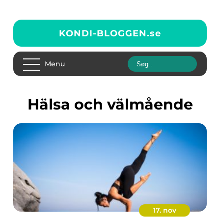
KONDI-BLOGGEN.
se
Menu
Hälsa och välmående
17. nov