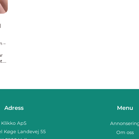
d
n –
ar
t.
r
Adress
Menu
Annonserin
Om oss