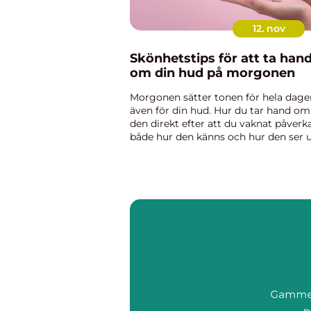
12. nov
Skönhetstips för att ta han
om din hud på morgonen
Morgonen sätter tonen för hela dage
även för din hud. Hur du tar hand om
den direkt efter att du vaknat påverk
både hur den känns och hur den ser u
En genomtänkt morgonrutin handla
inte om dyra ...