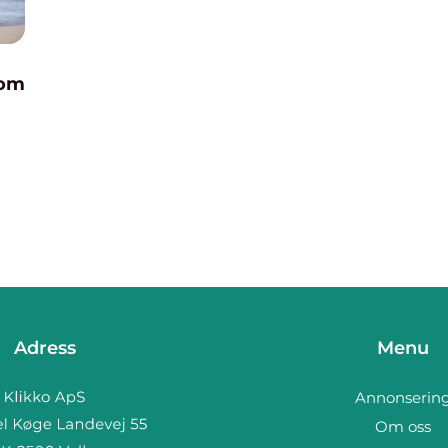
som
Adress
Menu
Annonserin
Om oss