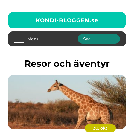
KONDI-BLOGGEN.
se
Menu
Resor och äventyr
30. okt