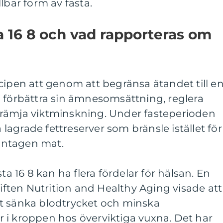
lbar form av fasta.
a 16 8 och vad rapporteras om
cipen att genom att begränsa ätandet till e
n förbättra sin ämnesomsättning, reglera
rämja viktminskning. Under fasteperioden
agrade fettreserver som bränsle istället för
 intagen mat.
ta 16 8 kan ha flera fördelar för hälsan. En
riften Nutrition and Healthy Aging visade att
 att sänka blodtrycket och minska
 i kroppen hos överviktiga vuxna. Det har