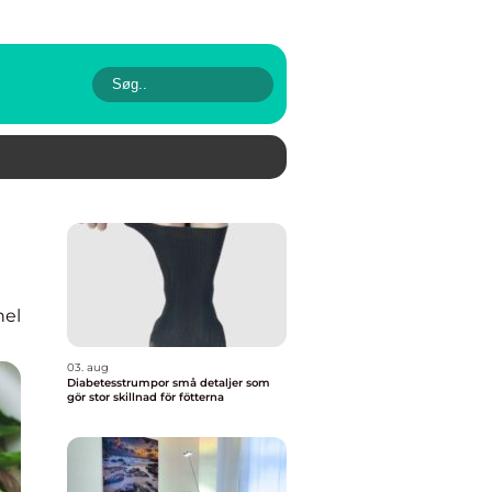
nel
03. aug
Diabetesstrumpor små detaljer som
gör stor skillnad för fötterna