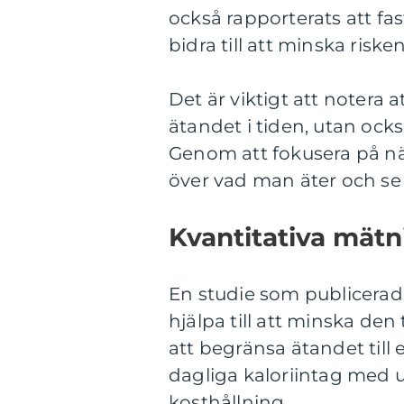
också rapporterats att fa
bidra till att minska riske
Det är viktigt att notera 
ätandet i tiden, utan ocks
Genom att fokusera på nä
över vad man äter och se t
Kvantitativa mätn
En studie som publicerades
hjälpa till att minska de
att begränsa ätandet til
dagliga kaloriintag med 
kosthållning.