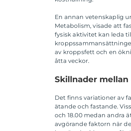
En annan vetenskaplig und
Metabolism, visade att f
fysisk aktivitet kan leda ti
kroppssammansättningen.
av kroppsfett och en ökn
åtta veckor.
Skillnader mellan 
Det finns variationer av fa
ätande och fastande. Viss
och 18.00 medan andra ät
avgörande faktorn när det 