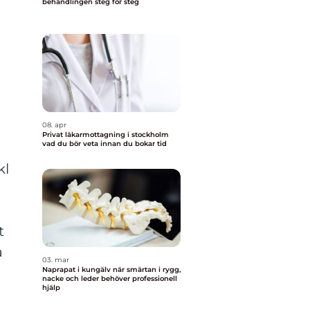
behandlingen steg för steg
08. apr
Privat läkarmottagning i stockholm
vad du bör veta innan du bokar tid
kl
t
å
03. mar
Naprapat i kungälv när smärtan i rygg,
nacke och leder behöver professionell
hjälp