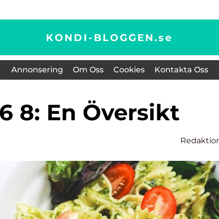
KONDI-BLOGGEN.
se
Annonsering
Om Oss
Cookies
Kontakta Oss
16 8: En Översikt
Redaktio