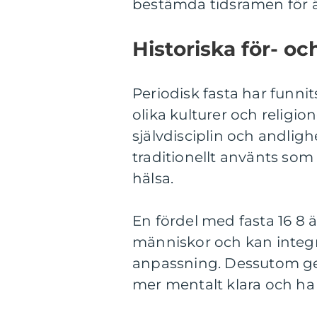
bestämda tidsramen för ä
Historiska för- oc
Periodisk fasta har funnit
olika kulturer och religio
självdisciplin och andlig
traditionellt använts som
hälsa.
En fördel med fasta 16 8 är 
människor och kan integre
anpassning. Dessutom ger f
mer mentalt klara och ha