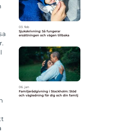
h
03. feb
Sjukskrivning: Så fungerar
sa
ersättningen och vägen tillbaka
r.
l
06. jan
Familjerådgivning i Stockholm: Stöd
och vägledning för dig och din familj
an
tt
a