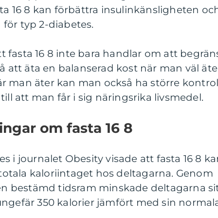
sta 16 8 kan förbättra insulinkänsligheten oc
n för typ 2-diabetes.
att fasta 16 8 inte bara handlar om att begrän
å att äta en balanserad kost när man väl äte
r man äter kan man också ha större kontrol
ill att man får i sig näringsrika livsmedel.
ingar om fasta 16 8
 i journalet Obesity visade att fasta 16 8 k
n totala kaloriintaget hos deltagarna. Genom
l en bestämd tidsram minskade deltagarna si
ungefär 350 kalorier jämfört med sin normal