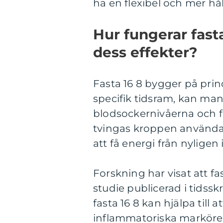
ha en flexibel och mer hål
Hur fungerar fast
dess effekter?
Fasta 16 8 bygger på prin
specifik tidsram, kan ma
blodsockernivåerna och f
tvingas kroppen använda l
att få energi från nyligen
Forskning har visat att fas
studie publicerad i tidssk
fasta 16 8 kan hjälpa till
inflammatoriska markörer