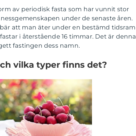
form av periodisk fasta som har vunnit stor
 fitnessgemenskapen under de senaste åren.
ebär att man äter under en bestämd tidsram
astar i återstående 16 timmar. Det är denn
 gett fastingen dess namn.
och vilka typer finns det?