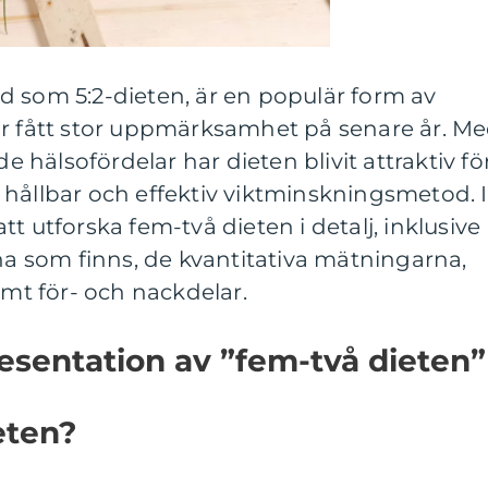
d som 5:2-dieten, är en populär form av
ar fått stor uppmärksamhet på senare år. M
de hälsofördelar har dieten blivit attraktiv fö
hållbar och effektiv viktminskningsmetod. I
t utforska fem-två dieten i detalj, inklusive
rna som finns, de kvantitativa mätningarna,
amt för- och nackdelar.
esentation av ”fem-två dieten”
eten?