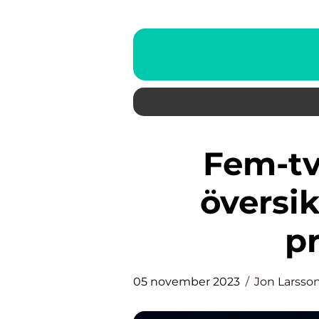
Fem-två diet: Grundlig
översik
p
05 november 2023
Jon Larsso