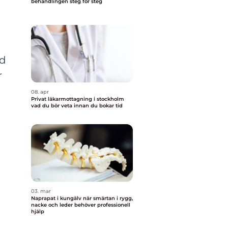
behandlingen steg för steg
ed
r
08. apr
Privat läkarmottagning i stockholm
vad du bör veta innan du bokar tid
03. mar
Naprapat i kungälv när smärtan i rygg,
nacke och leder behöver professionell
hjälp