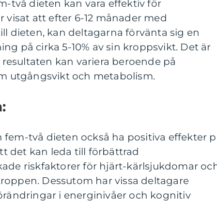
m-två dieten kan vara effektiv för
r visat att efter 6-12 månader med
ll dieten, kan deltagarna förvänta sig en
ng på cirka 5-10% av sin kroppsvikt. Det är
tt resultaten kan variera beroende på
som utgångsvikt och metabolism.
:
fem-två dieten också ha positiva effekter 
tt det kan leda till förbättrad
ade riskfaktorer för hjärt-kärlsjukdomar oc
roppen. Dessutom har vissa deltagare
örändringar i energinivåer och kognitiv