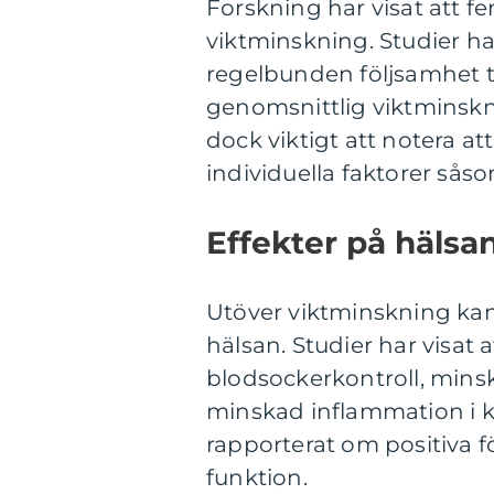
Forskning har visat att fe
viktminskning. Studier ha
regelbunden följsamhet ti
genomsnittlig viktminskni
dock viktigt att notera a
individuella faktorer så
Effekter på hälsan
Utöver viktminskning kan 
hälsan. Studier har visat a
blodsockerkontroll, minsk
minskad inflammation i k
rapporterat om positiva f
funktion.