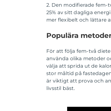
2. Den modifierade fem-tv
25% av sitt dagliga energ
mer flexibelt och lättare at
Populära metoder 
För att följa fem-två diet
använda olika metoder o
välja att sprida ut de kal
stor måltid på fastedagen
är viktigt att prova och
livsstil bäst.