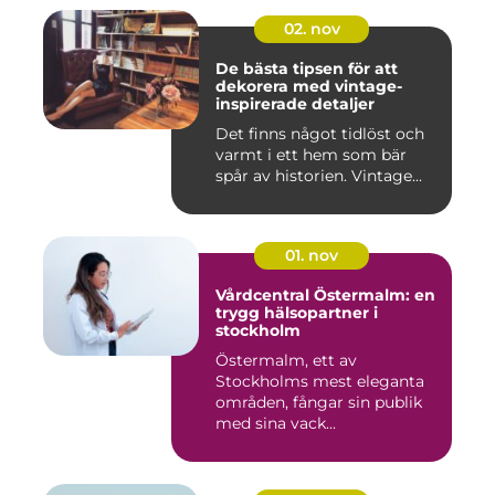
02. nov
De bästa tipsen för att
dekorera med vintage-
inspirerade detaljer
Det finns något tidlöst och
varmt i ett hem som bär
spår av historien. Vintage...
01. nov
Vårdcentral Östermalm: en
trygg hälsopartner i
stockholm
Östermalm, ett av
Stockholms mest eleganta
områden, fångar sin publik
med sina vack...