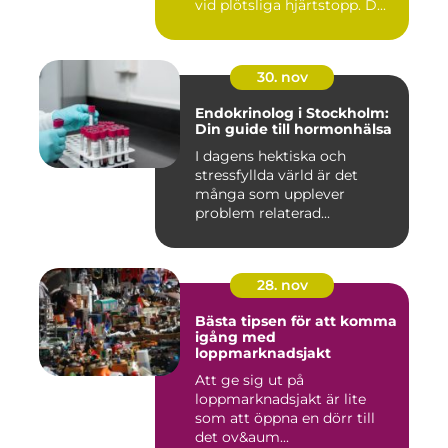
vid plötsliga hjärtstopp. D...
30. nov
Endokrinolog i Stockholm:
Din guide till hormonhälsa
I dagens hektiska och
stressfyllda värld är det
många som upplever
problem relaterad...
28. nov
Bästa tipsen för att komma
igång med
loppmarknadsjakt
Att ge sig ut på
loppmarknadsjakt är lite
som att öppna en dörr till
det ov&aum...