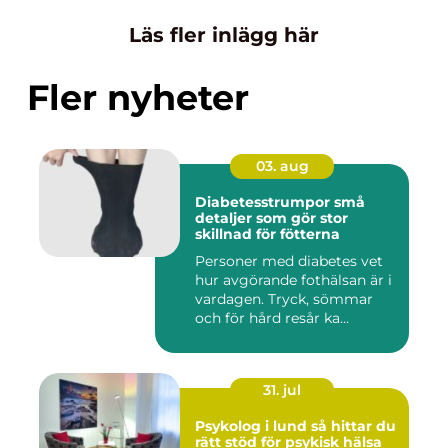
Läs fler inlägg här
Fler nyheter
03. aug
Diabetesstrumpor små
detaljer som gör stor
skillnad för fötterna
Personer med diabetes vet
hur avgörande fothälsan är i
vardagen. Tryck, sömmar
och för hård resår ka...
31. jul
Psykolog i lund så hittar du
rätt stöd för psykisk hälsa