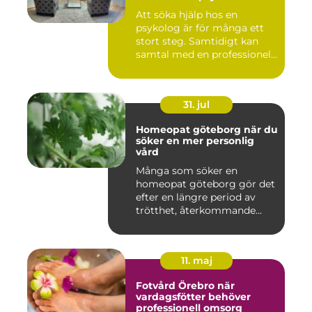
Att söka hjälp hos en
psykolog är för många ett
stort steg. Samtidigt kan
samtal med en professionel...
31. jul
Homeopat göteborg när du
söker en mer personlig
vård
Många som söker en
homeopat göteborg gör det
efter en längre period av
trötthet, återkommande
besvär...
11. maj
Fotvård Örebro när
vardagsfötter behöver
professionell omsorg