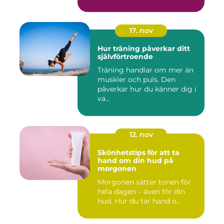
17. nov
Hur träning påverkar ditt
självförtroende
Träning handlar om mer än
muskler och puls. Den
påverkar hur du känner dig i
va...
12. nov
Skönhetstips för att ta
hand om din hud på
morgonen
Morgonen sätter tonen för
hela dagen – även för din
hud. Hur du tar hand o...