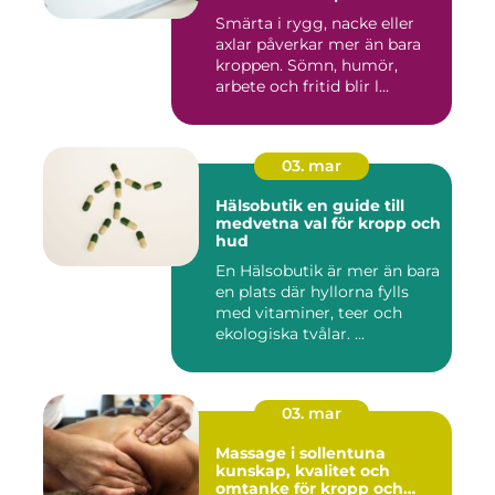
hjälp
Smärta i rygg, nacke eller
axlar påverkar mer än bara
kroppen. Sömn, humör,
arbete och fritid blir l...
03. mar
Hälsobutik en guide till
medvetna val för kropp och
hud
En Hälsobutik är mer än bara
en plats där hyllorna fylls
med vitaminer, teer och
ekologiska tvålar. ...
03. mar
Massage i sollentuna
kunskap, kvalitet och
omtanke för kropp och