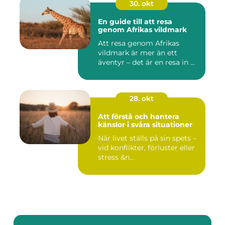
30. okt
En guide till att resa
genom Afrikas vildmark
Att resa genom Afrikas
vildmark är mer än ett
äventyr – det är en resa in ...
28. okt
Att förstå och hantera
känslor i svåra situationer
När livet ställs på sin spets –
vid konflikter, förluster eller
stress &n...