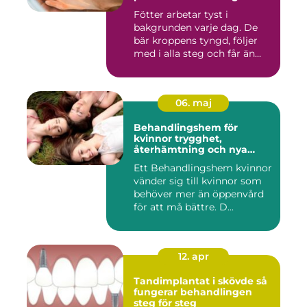
Fötter arbetar tyst i
bakgrunden varje dag. De
bär kroppens tyngd, följer
med i alla steg och får än...
06. maj
Behandlingshem för
kvinnor trygghet,
återhämtning och nya
möjligheter
Ett Behandlingshem kvinnor
vänder sig till kvinnor som
behöver mer än öppenvård
för att må bättre. D...
12. apr
Tandimplantat i skövde så
fungerar behandlingen
steg för steg