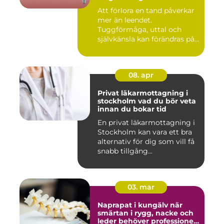
Att förlora en tand påverkar
mer än leendet.
Tuggförmåga, uttal och
självkänsla kan förändras på
ett...
08. apr
Privat läkarmottagning i
stockholm vad du bör veta
innan du bokar tid
En privat läkarmottagning i
Stockholm kan vara ett bra
alternativ för dig som vill få
snabb tillgång...
03. mar
Naprapat i kungälv när
smärtan i rygg, nacke och
leder behöver professionell