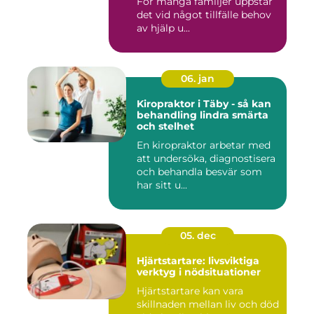
För många familjer uppstår
det vid något tillfälle behov
av hjälp u...
06. jan
Kiropraktor i Täby - så kan
behandling lindra smärta
och stelhet
En kiropraktor arbetar med
att undersöka, diagnostisera
och behandla besvär som
har sitt u...
05. dec
Hjärtstartare: livsviktiga
verktyg i nödsituationer
Hjärtstartare kan vara
skillnaden mellan liv och död