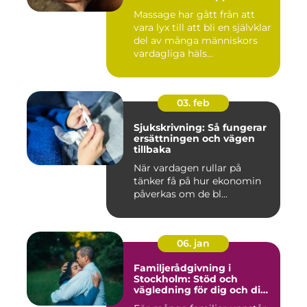
sinne
Massage har gått från att
vara lyx till att bli en självklar
del av många människors
vardagliga häls...
03. feb
Sjukskrivning: Så fungerar
ersättningen och vägen
tillbaka
När vardagen rullar på
tänker få på hur ekonomin
påverkas om de bl...
06. jan
Familjerådgivning i
Stockholm: Stöd och
vägledning för dig och din
familj