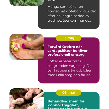
vård
Många som söker en
homeopat göteborg gör det
efter en längre period av
trötthet, återkommande
besvär...
11. maj
Fotvård Örebro när
vardagsfötter behöver
professionell omsorg
Fötter arbetar tyst i
bakgrunden varje dag. De
bär kroppens tyngd, följer
med i alla steg och får än...
06. maj
Behandlingshem för
kvinnor trygghet,