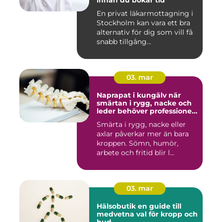
innan du bokar tid
En privat läkarmottagning i
Stockholm kan vara ett bra
alternativ för dig som vill få
snabb tillgång...
03. mar
Naprapat i kungälv när
smärtan i rygg, nacke och
leder behöver professionell
hjälp
Smärta i rygg, nacke eller
axlar påverkar mer än bara
kroppen. Sömn, humör,
arbete och fritid blir l...
03. mar
Hälsobutik en guide till
medvetna val för kropp och