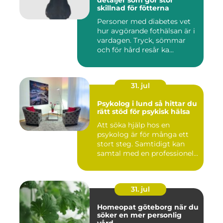
detaljer som gör stor
skillnad för fötterna
Personer med diabetes vet
hur avgörande fothälsan är i
vardagen. Tryck, sömmar
och för hård resår ka...
31. jul
Psykolog i lund så hittar du
rätt stöd för psykisk hälsa
Att söka hjälp hos en
psykolog är för många ett
stort steg. Samtidigt kan
samtal med en professionel...
31. jul
Homeopat göteborg när du
söker en mer personlig