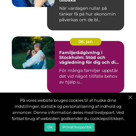
tillbaka
När vardagen rullar på
tänker få på hur ekonomin
påverkas om de bl...
06. jan
Familjerådgivning i
Stockholm: Stöd och
vägledning för dig och din
familj
För många familjer uppstår
det vid något tillfälle behov
av hjälp u...
På vores website bruges cookies til at huske dine
06. jan
indstillinger, statistik og personalisering af indhold og
annoncer. Denne information deles med tredjepart. Ved
Kiropraktor i Täby - så kan
fortsat brug af websiden godkender du cookiepolitikken.
behandling lindra smärta
och stelhet
Ok
Privatlivspolitik
En kiropraktor arbetar med