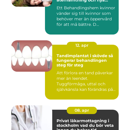
återhämtning och nya
möjligheter
Ett Behandlingshem kvinnor
vänder sig till kvinnor som
behöver mer än öppenvård
för att må bättre. D...
12. apr
Tandimplantat i skövde så
fungerar behandlingen
steg för steg
Att förlora en tand påverkar
mer än leendet.
Tuggförmåga, uttal och
självkänsla kan förändras på
ett...
08. apr
Privat läkarmottagning i
stockholm vad du bör veta