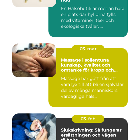
hud
En Hälsobutik är mer än bara
en plats där hyllorna fylls
med vitaminer, teer och
ekologiska tvålar. ...
03. mar
Massage i sollentuna
kunskap, kvalitet och
omtanke för kropp och
sinne
Massage har gått från att
vara lyx till att bli en självklar
del av många människors
vardagliga häls...
03. feb
Sjukskrivning: Så fungerar
ersättningen och vägen