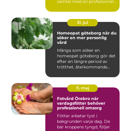
samtal med en professionel...
31. jul
Homeopat göteborg när du
söker en mer personlig
vård
Många som söker en
homeopat göteborg gör det
efter en längre period av
trötthet, återkommande
besvär...
11. maj
Fotvård Örebro när
vardagsfötter behöver
professionell omsorg
Fötter arbetar tyst i
bakgrunden varje dag. De
bär kroppens tyngd, följer