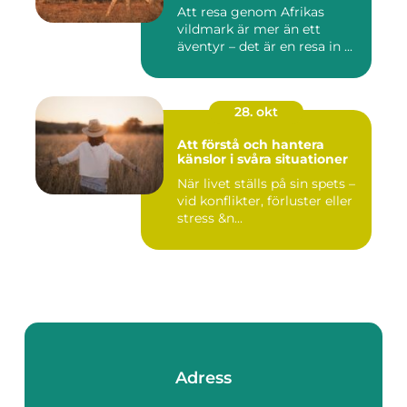
Att resa genom Afrikas
vildmark är mer än ett
äventyr – det är en resa in ...
28. okt
Att förstå och hantera
känslor i svåra situationer
När livet ställs på sin spets –
vid konflikter, förluster eller
stress &n...
Adress