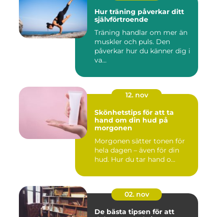
Hur träning påverkar ditt
självförtroende
Träning handlar om mer än
muskler och puls. Den
påverkar hur du känner dig i
va...
12. nov
Skönhetstips för att ta
hand om din hud på
morgonen
Morgonen sätter tonen för
hela dagen – även för din
hud. Hur du tar hand o...
02. nov
De bästa tipsen för att