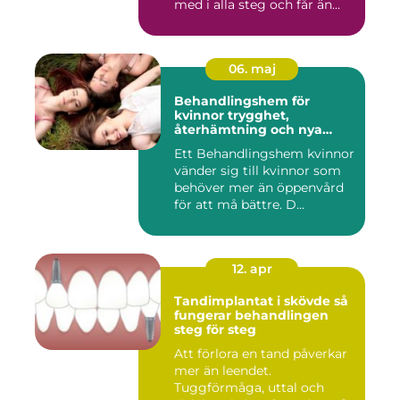
med i alla steg och får än...
06. maj
Behandlingshem för
kvinnor trygghet,
återhämtning och nya
möjligheter
Ett Behandlingshem kvinnor
vänder sig till kvinnor som
behöver mer än öppenvård
för att må bättre. D...
12. apr
Tandimplantat i skövde så
fungerar behandlingen
steg för steg
Att förlora en tand påverkar
mer än leendet.
Tuggförmåga, uttal och