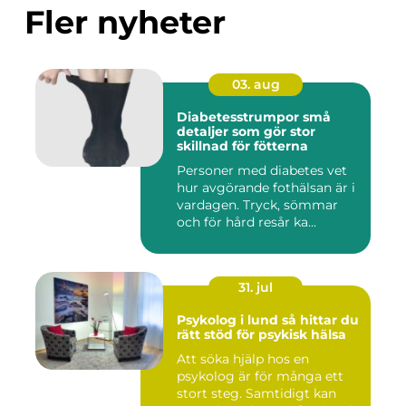
Fler nyheter
03. aug
Diabetesstrumpor små
detaljer som gör stor
skillnad för fötterna
Personer med diabetes vet
hur avgörande fothälsan är i
vardagen. Tryck, sömmar
och för hård resår ka...
31. jul
Psykolog i lund så hittar du
rätt stöd för psykisk hälsa
Att söka hjälp hos en
psykolog är för många ett
stort steg. Samtidigt kan