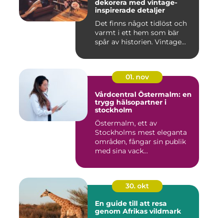
dekorera med vintage-
inspirerade detaljer
Det finns något tidlöst och
varmt i ett hem som bär
spår av historien. Vintage...
01. nov
Vårdcentral Östermalm: en
trygg hälsopartner i
stockholm
Östermalm, ett av
Stockholms mest eleganta
områden, fångar sin publik
med sina vack...
30. okt
En guide till att resa
genom Afrikas vildmark