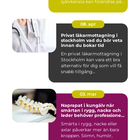
självkänsla kan förändras på
ett...
08. apr
Privat läkarmottagning i
stockholm vad du bör veta
innan du bokar tid
En privat läkarmottagning i
Stockholm kan vara ett bra
alternativ för dig som vill få
snabb tillgång...
03. mar
Naprapat i kungälv när
smärtan i rygg, nacke och
leder behöver professionell
hjälp
Smärta i rygg, nacke eller
axlar påverkar mer än bara
kroppen. Sömn, humör,