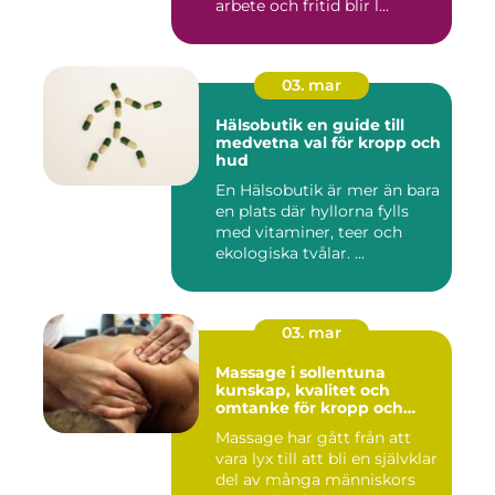
arbete och fritid blir l...
03. mar
Hälsobutik en guide till
medvetna val för kropp och
hud
En Hälsobutik är mer än bara
en plats där hyllorna fylls
med vitaminer, teer och
ekologiska tvålar. ...
03. mar
Massage i sollentuna
kunskap, kvalitet och
omtanke för kropp och
sinne
Massage har gått från att
vara lyx till att bli en självklar
del av många människors