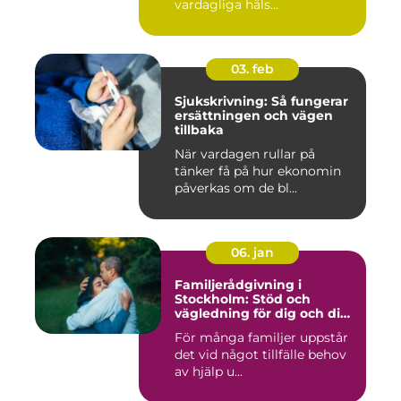
vardagliga häls...
03. feb
Sjukskrivning: Så fungerar
ersättningen och vägen
tillbaka
När vardagen rullar på
tänker få på hur ekonomin
påverkas om de bl...
06. jan
Familjerådgivning i
Stockholm: Stöd och
vägledning för dig och din
familj
För många familjer uppstår
det vid något tillfälle behov
av hjälp u...