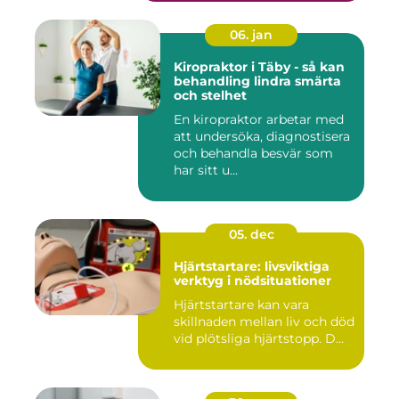
06. jan
Kiropraktor i Täby - så kan
behandling lindra smärta
och stelhet
En kiropraktor arbetar med
att undersöka, diagnostisera
och behandla besvär som
har sitt u...
05. dec
Hjärtstartare: livsviktiga
verktyg i nödsituationer
Hjärtstartare kan vara
skillnaden mellan liv och död
vid plötsliga hjärtstopp. D...