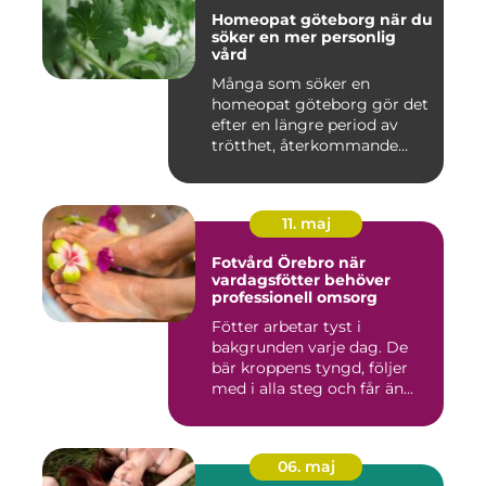
Homeopat göteborg när du
söker en mer personlig
vård
Många som söker en
homeopat göteborg gör det
efter en längre period av
trötthet, återkommande
besvär...
11. maj
Fotvård Örebro när
vardagsfötter behöver
professionell omsorg
Fötter arbetar tyst i
bakgrunden varje dag. De
bär kroppens tyngd, följer
med i alla steg och får än...
06. maj