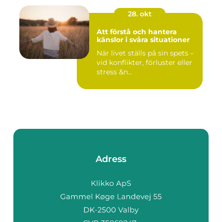
28. okt
Att förstå och hantera
känslor i svåra situationer
När livet ställs på sin spets –
vid konflikter, förluster eller
stress &n...
Adress