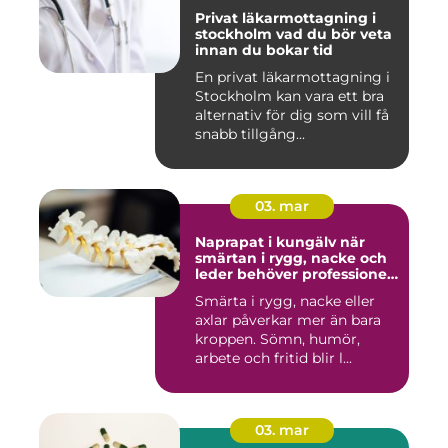
Privat läkarmottagning i
stockholm vad du bör veta
innan du bokar tid
En privat läkarmottagning i
Stockholm kan vara ett bra
alternativ för dig som vill få
snabb tillgång...
03. mar
Naprapat i kungälv när
smärtan i rygg, nacke och
leder behöver professionell
hjälp
Smärta i rygg, nacke eller
axlar påverkar mer än bara
kroppen. Sömn, humör,
arbete och fritid blir l...
03. mar