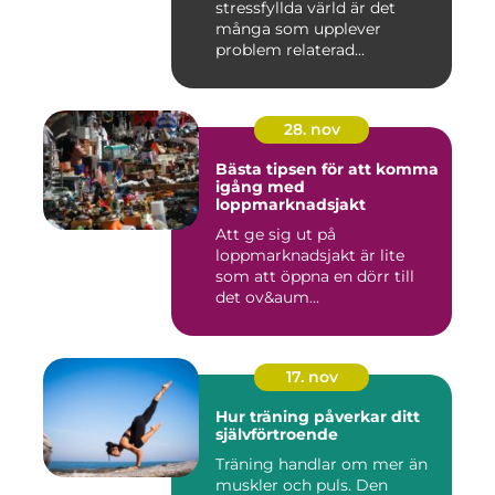
stressfyllda värld är det
många som upplever
problem relaterad...
28. nov
Bästa tipsen för att komma
igång med
loppmarknadsjakt
Att ge sig ut på
loppmarknadsjakt är lite
som att öppna en dörr till
det ov&aum...
17. nov
Hur träning påverkar ditt
självförtroende
Träning handlar om mer än
muskler och puls. Den