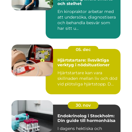
och stelhet
En kiropraktor arbetar med
att undersöka, diagnostisera
och behandla besvär som
har sitt u...
05. dec
Hjärtstartare: livsviktiga
verktyg i nödsituationer
Hjärtstartare kan vara
skillnaden mellan liv och död
vid plötsliga hjärtstopp. D...
30. nov
Endokrinolog i Stockholm:
Din guide till hormonhälsa
I dagens hektiska och