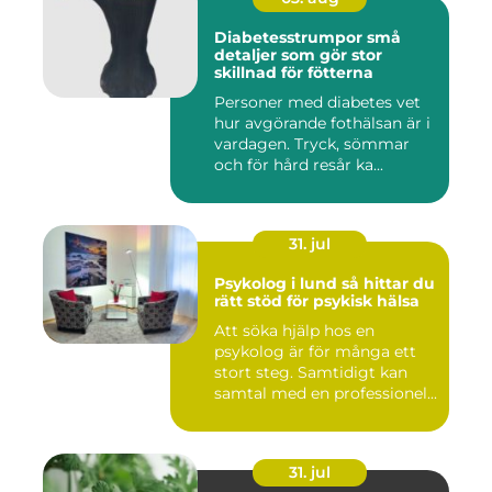
Diabetesstrumpor små
detaljer som gör stor
skillnad för fötterna
Personer med diabetes vet
hur avgörande fothälsan är i
vardagen. Tryck, sömmar
och för hård resår ka...
31. jul
Psykolog i lund så hittar du
rätt stöd för psykisk hälsa
Att söka hjälp hos en
psykolog är för många ett
stort steg. Samtidigt kan
samtal med en professionel...
31. jul