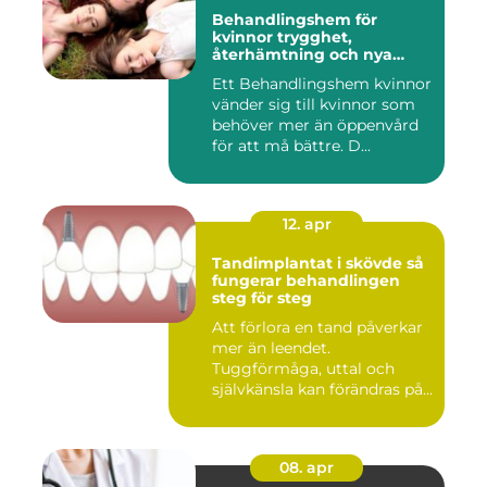
Behandlingshem för
kvinnor trygghet,
återhämtning och nya
möjligheter
Ett Behandlingshem kvinnor
vänder sig till kvinnor som
behöver mer än öppenvård
för att må bättre. D...
12. apr
Tandimplantat i skövde så
fungerar behandlingen
steg för steg
Att förlora en tand påverkar
mer än leendet.
Tuggförmåga, uttal och
självkänsla kan förändras på
ett...
08. apr