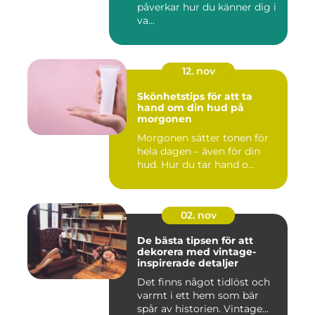
påverkar hur du känner dig i
va...
12. nov
Skönhetstips för att ta
hand om din hud på
morgonen
Morgonen sätter tonen för
hela dagen – även för din
hud. Hur du tar hand o...
02. nov
De bästa tipsen för att
dekorera med vintage-
inspirerade detaljer
Det finns något tidlöst och
varmt i ett hem som bär
spår av historien. Vintage...