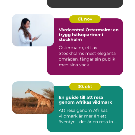
01. nov
Vårdcentral Östermalm: en
trygg hälsopartner i
stockholm
Östermalm, ett av
Stockholms mest eleganta
områden, fångar sin publik
med sina vack...
30. okt
En guide till att resa
genom Afrikas vildmark
Att resa genom Afrikas
vildmark är mer än ett
äventyr – det är en resa in ...