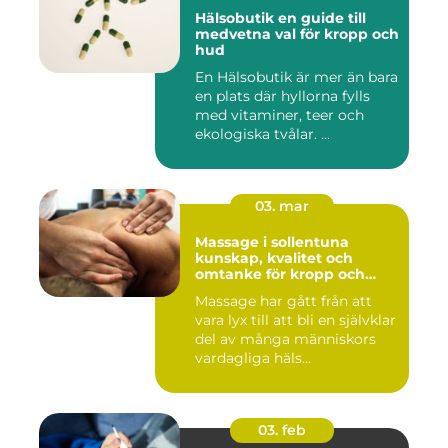
Hälsobutik en guide till
medvetna val för kropp och
hud
En Hälsobutik är mer än bara
en plats där hyllorna fylls
med vitaminer, teer och
ekologiska tvålar. ...
03. mar
Massage i sollentuna
kunskap, kvalitet och
omtanke för kropp och
sinne
Massage har gått från att
vara lyx till att bli en självklar
del av många människors
vardagliga häls...
03. feb