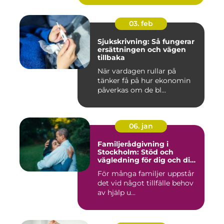
03. feb
Sjukskrivning: Så fungerar
ersättningen och vägen
tillbaka
När vardagen rullar på
tänker få på hur ekonomin
påverkas om de bl...
06. jan
Familjerådgivning i
Stockholm: Stöd och
vägledning för dig och din
familj
För många familjer uppstår
det vid något tillfälle behov
av hjälp u...