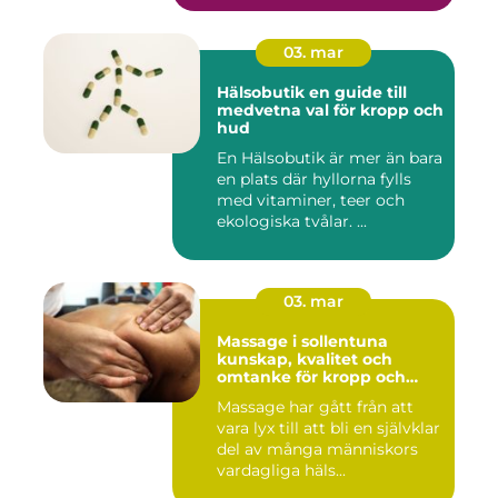
03. mar
Hälsobutik en guide till
medvetna val för kropp och
hud
En Hälsobutik är mer än bara
en plats där hyllorna fylls
med vitaminer, teer och
ekologiska tvålar. ...
03. mar
Massage i sollentuna
kunskap, kvalitet och
omtanke för kropp och
sinne
Massage har gått från att
vara lyx till att bli en självklar
del av många människors
vardagliga häls...