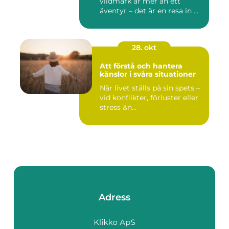
vildmark är mer än ett
äventyr – det är en resa in ...
28. okt
Att förstå och hantera
känslor i svåra situationer
När livet ställs på sin spets –
vid konflikter, förluster eller
stress &n...
Adress