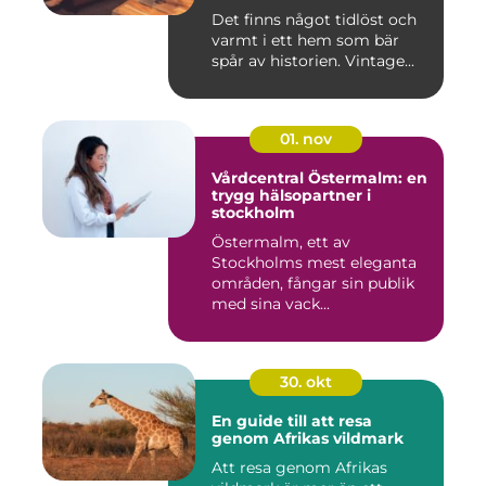
Det finns något tidlöst och
varmt i ett hem som bär
spår av historien. Vintage...
01. nov
Vårdcentral Östermalm: en
trygg hälsopartner i
stockholm
Östermalm, ett av
Stockholms mest eleganta
områden, fångar sin publik
med sina vack...
30. okt
En guide till att resa
genom Afrikas vildmark
Att resa genom Afrikas