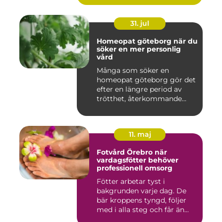
31. jul
Homeopat göteborg när du
söker en mer personlig
vård
Många som söker en
homeopat göteborg gör det
efter en längre period av
trötthet, återkommande
besvär...
11. maj
Fotvård Örebro när
vardagsfötter behöver
professionell omsorg
Fötter arbetar tyst i
bakgrunden varje dag. De
bär kroppens tyngd, följer
med i alla steg och får än...