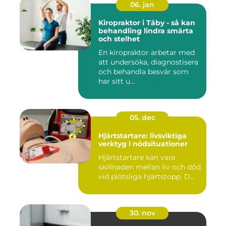
06. jan
Kiropraktor i Täby - så kan
behandling lindra smärta
och stelhet
En kiropraktor arbetar med
att undersöka, diagnostisera
och behandla besvär som
har sitt u...
05. dec
Hjärtstartare: livsviktiga
verktyg i nödsituationer
Hjärtstartare kan vara
skillnaden mellan liv och död
vid plötsliga hjärtstopp. D...
30. nov