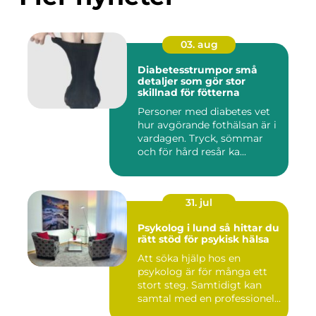
03. aug
Diabetesstrumpor små
detaljer som gör stor
skillnad för fötterna
Personer med diabetes vet
hur avgörande fothälsan är i
vardagen. Tryck, sömmar
och för hård resår ka...
31. jul
Psykolog i lund så hittar du
rätt stöd för psykisk hälsa
Att söka hjälp hos en
psykolog är för många ett
stort steg. Samtidigt kan
samtal med en professionel...