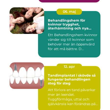
06. maj
Behandlingshem för
kvinnor trygghet,
återhämtning och nya
möjligheter
Ett Behandlingshem kvinnor
vänder sig till kvinnor som
behöver mer än öppenvård
för att må bättre. D...
12. apr
Tandimplantat i skövde så
fungerar behandlingen
steg för steg
Att förlora en tand påverkar
mer än leendet.
Tuggförmåga, uttal och
självkänsla kan förändras på
ett...