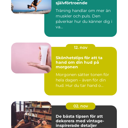
självförtroende
Träning handlar om mer än
muskler och puls. Den
påverkar hur du känner dig i
va...
12. nov
Skönhetstips för att ta
hand om din hud på
morgonen
Morgonen sätter tonen för
hela dagen – även för din
hud. Hur du tar hand o...
02. nov
De bästa tipsen för att
dekorera med vintage-
inspirerade detaljer