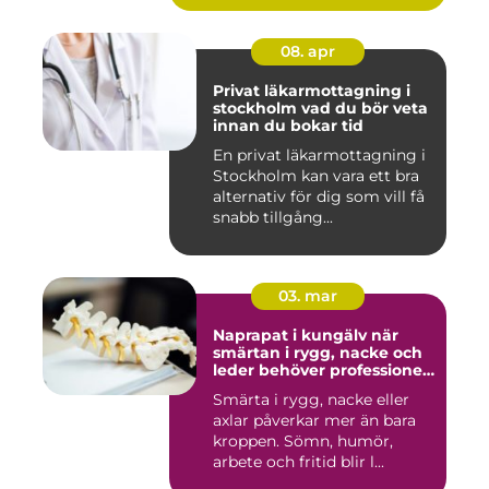
08. apr
Privat läkarmottagning i
stockholm vad du bör veta
innan du bokar tid
En privat läkarmottagning i
Stockholm kan vara ett bra
alternativ för dig som vill få
snabb tillgång...
03. mar
Naprapat i kungälv när
smärtan i rygg, nacke och
leder behöver professionell
hjälp
Smärta i rygg, nacke eller
axlar påverkar mer än bara
kroppen. Sömn, humör,
arbete och fritid blir l...