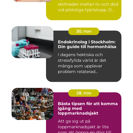
skillnaden mellan liv och död
vid plötsliga hjärtstopp. D...
30. nov
Endokrinolog i Stockholm:
Din guide till hormonhälsa
I dagens hektiska och
stressfyllda värld är det
många som upplever
problem relaterad...
28. nov
Bästa tipsen för att komma
igång med
loppmarknadsjakt
Att ge sig ut på
loppmarknadsjakt är lite
som att öppna en dörr till