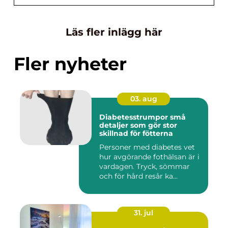
Läs fler inlägg här
Fler nyheter
03. aug
Diabetesstrumpor små
detaljer som gör stor
skillnad för fötterna
Personer med diabetes vet
hur avgörande fothälsan är i
vardagen. Tryck, sömmar
och för hård resår ka...
31. jul