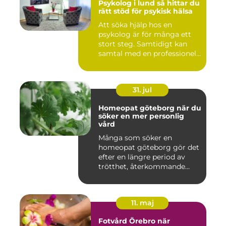
Psykolog i lund så hittar du
rätt stöd för psykisk hälsa
Att söka hjälp hos en
psykolog är för många ett
stort steg. Samtidigt kan
samtal med en professionel...
31. jul
Homeopat göteborg när du
söker en mer personlig
vård
Många som söker en
homeopat göteborg gör det
efter en längre period av
trötthet, återkommande
besvär...
11. maj
Fotvård Örebro när