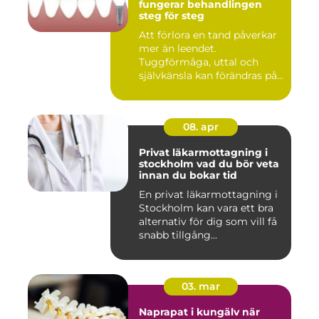
fungerar behandlingen
steg för steg
Att förlora en tand påverkar
mer än leendet.
Tuggförmåga, uttal och
självkänsla kan förändras på
ett...
08. apr
Privat läkarmottagning i
stockholm vad du bör veta
innan du bokar tid
En privat läkarmottagning i
Stockholm kan vara ett bra
alternativ för dig som vill få
snabb tillgång...
03. mar
Naprapat i kungälv när