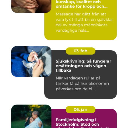
kunskap, kvalitet och
omtanke för kropp och
sinne
Massage har gått från att
vara lyx till att bli en självklar
del av många människors
vardagliga häls...
03. feb
Sjukskrivning: Så fungerar
ersättningen och vägen
tillbaka
När vardagen rullar på
tänker få på hur ekonomin
påverkas om de bl...
06. jan
Familjerådgivning i
Stockholm: Stöd och