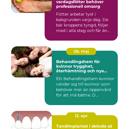
vardagsfötter behöver
professionell omsorg
Fötter arbetar tyst i
bakgrunden varje dag. De
bär kroppens tyngd, följer
med i alla steg och får än...
06. maj
Behandlingshem för
kvinnor trygghet,
återhämtning och nya
möjligheter
Ett Behandlingshem kvinnor
vänder sig till kvinnor som
behöver mer än öppenvård
för att må bättre. D...
12. apr
Tandimplantat i skövde så