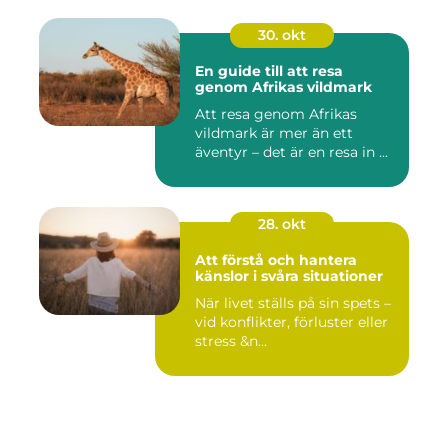
30. okt
En guide till att resa
genom Afrikas vildmark
Att resa genom Afrikas
vildmark är mer än ett
äventyr – det är en resa in ...
28. okt
Att förstå och hantera
känslor i svåra situationer
När livet ställs på sin spets –
vid konflikter, förluster eller
stress &n...