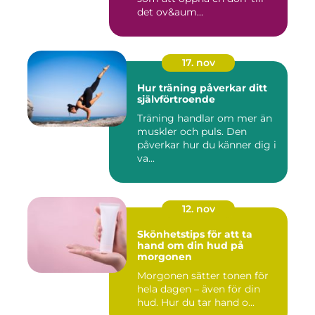
det ov&aum...
17. nov
Hur träning påverkar ditt
självförtroende
Träning handlar om mer än
muskler och puls. Den
påverkar hur du känner dig i
va...
12. nov
Skönhetstips för att ta
hand om din hud på
morgonen
Morgonen sätter tonen för
hela dagen – även för din
hud. Hur du tar hand o...