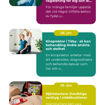
vägledning för dig och din
familj
För många familjer uppstår
det vid något tillfälle behov
av hjälp u...
06. jan
Kiropraktor i Täby - så kan
behandling lindra smärta
och stelhet
En kiropraktor arbetar med
att undersöka, diagnostisera
och behandla besvär som
har sitt u...
05. dec
Hjärtstartare: livsviktiga
verktyg i nödsituationer
Hjärtstartare kan vara