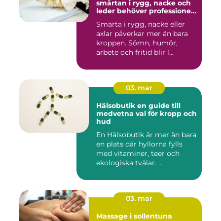
smärtan i rygg, nacke och
leder behöver professionell
hjälp
Smärta i rygg, nacke eller
axlar påverkar mer än bara
kroppen. Sömn, humör,
arbete och fritid blir l...
03. mar
Hälsobutik en guide till
medvetna val för kropp och
hud
En Hälsobutik är mer än bara
en plats där hyllorna fylls
med vitaminer, teer och
ekologiska tvålar. ...
03. mar
Massage i sollentuna