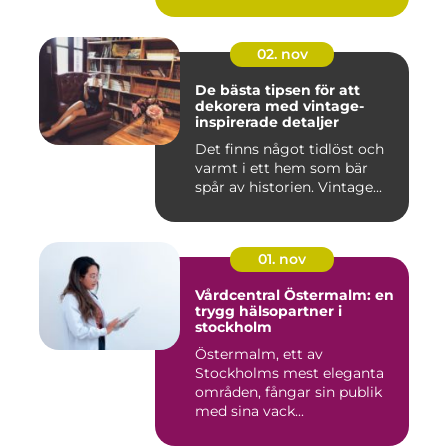
02. nov
De bästa tipsen för att
dekorera med vintage-
inspirerade detaljer
Det finns något tidlöst och
varmt i ett hem som bär
spår av historien. Vintage...
01. nov
Vårdcentral Östermalm: en
trygg hälsopartner i
stockholm
Östermalm, ett av
Stockholms mest eleganta
områden, fångar sin publik
med sina vack...