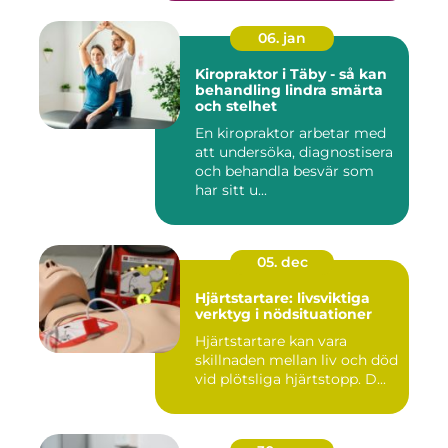
06. jan
Kiropraktor i Täby - så kan
behandling lindra smärta
och stelhet
En kiropraktor arbetar med
att undersöka, diagnostisera
och behandla besvär som
har sitt u...
05. dec
Hjärtstartare: livsviktiga
verktyg i nödsituationer
Hjärtstartare kan vara
skillnaden mellan liv och död
vid plötsliga hjärtstopp. D...