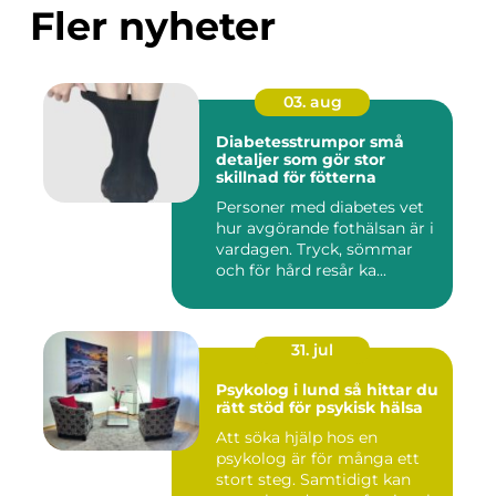
Fler nyheter
03. aug
Diabetesstrumpor små
detaljer som gör stor
skillnad för fötterna
Personer med diabetes vet
hur avgörande fothälsan är i
vardagen. Tryck, sömmar
och för hård resår ka...
31. jul
Psykolog i lund så hittar du
rätt stöd för psykisk hälsa
Att söka hjälp hos en
psykolog är för många ett
stort steg. Samtidigt kan