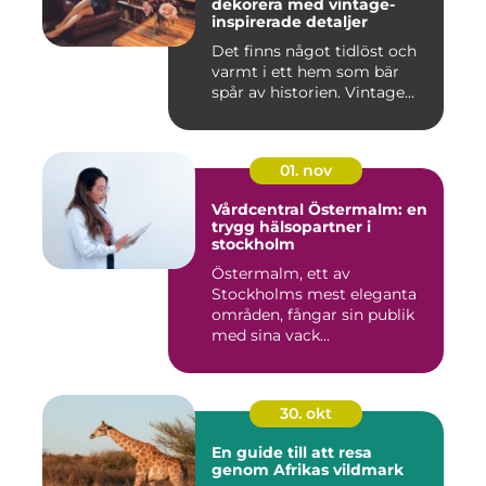
dekorera med vintage-
inspirerade detaljer
Det finns något tidlöst och
varmt i ett hem som bär
spår av historien. Vintage...
01. nov
Vårdcentral Östermalm: en
trygg hälsopartner i
stockholm
Östermalm, ett av
Stockholms mest eleganta
områden, fångar sin publik
med sina vack...
30. okt
En guide till att resa
genom Afrikas vildmark