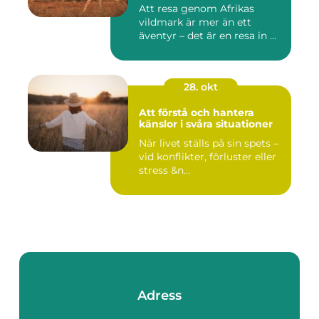
Att resa genom Afrikas
vildmark är mer än ett
äventyr – det är en resa in ...
28. okt
Att förstå och hantera
känslor i svåra situationer
När livet ställs på sin spets –
vid konflikter, förluster eller
stress &n...
Adress