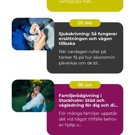
vardagliga häls...
03. feb
Sjukskrivning: Så fungerar
ersättningen och vägen
tillbaka
När vardagen rullar på
tänker få på hur ekonomin
påverkas om de bl...
06. jan
Familjerådgivning i
Stockholm: Stöd och
vägledning för dig och din
familj
För många familjer uppstår
det vid något tillfälle behov
av hjälp u...