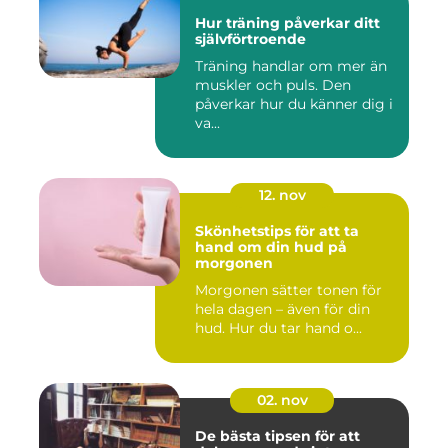
Hur träning påverkar ditt
självförtroende
Träning handlar om mer än
muskler och puls. Den
påverkar hur du känner dig i
va...
12. nov
Skönhetstips för att ta
hand om din hud på
morgonen
Morgonen sätter tonen för
hela dagen – även för din
hud. Hur du tar hand o...
02. nov
De bästa tipsen för att