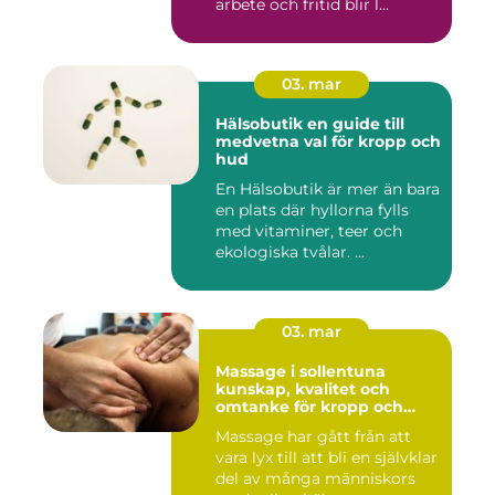
arbete och fritid blir l...
03. mar
Hälsobutik en guide till
medvetna val för kropp och
hud
En Hälsobutik är mer än bara
en plats där hyllorna fylls
med vitaminer, teer och
ekologiska tvålar. ...
03. mar
Massage i sollentuna
kunskap, kvalitet och
omtanke för kropp och
sinne
Massage har gått från att
vara lyx till att bli en självklar
del av många människors