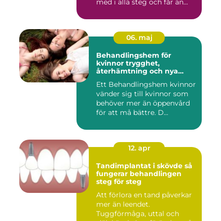
med i alla steg och får än...
06. maj
Behandlingshem för
kvinnor trygghet,
återhämtning och nya
möjligheter
Ett Behandlingshem kvinnor
vänder sig till kvinnor som
behöver mer än öppenvård
för att må bättre. D...
12. apr
Tandimplantat i skövde så
fungerar behandlingen
steg för steg
Att förlora en tand påverkar
mer än leendet.
Tuggförmåga, uttal och