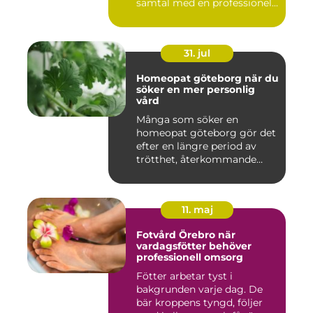
samtal med en professionel...
31. jul
Homeopat göteborg när du
söker en mer personlig
vård
Många som söker en
homeopat göteborg gör det
efter en längre period av
trötthet, återkommande
besvär...
11. maj
Fotvård Örebro när
vardagsfötter behöver
professionell omsorg
Fötter arbetar tyst i
bakgrunden varje dag. De
bär kroppens tyngd, följer