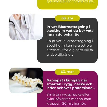
självkänsla kan förändras på
ett...
08. apr
Privat läkarmottagning i
stockholm vad du bör veta
innan du bokar tid
En privat läkarmottagning i
Stockholm kan vara ett bra
alternativ för dig som vill få
snabb tillgång...
03. mar
Naprapat i kungälv när
smärtan i rygg, nacke och
leder behöver professionell
hjälp
Smärta i rygg, nacke eller
axlar påverkar mer än bara
kroppen. Sömn, humör,