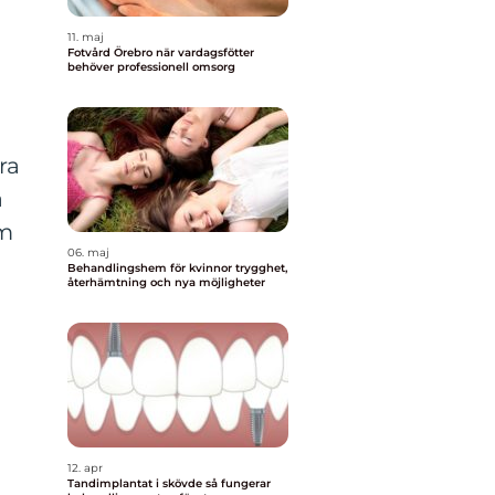
11. maj
Fotvård Örebro när vardagsfötter
behöver professionell omsorg
ra
a
om
06. maj
Behandlingshem för kvinnor trygghet,
återhämtning och nya möjligheter
12. apr
Tandimplantat i skövde så fungerar