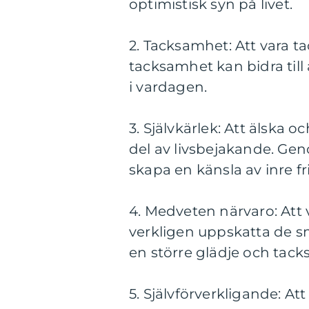
optimistisk syn på livet.
2. Tacksamhet: Att vara t
tacksamhet kan bidra till 
i vardagen.
3. Självkärlek: Att älska 
del av livsbejakande. Gen
skapa en känsla av inre f
4. Medveten närvaro: Att 
verkligen uppskatta de s
en större glädje och tacks
5. Självförverkligande: At