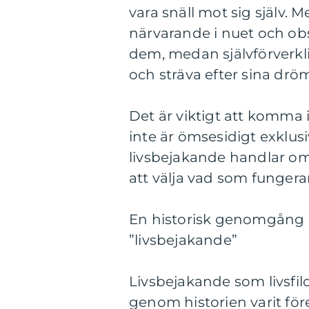
vara snäll mot sig själv. 
närvarande i nuet och ob
dem, medan självförverkl
och sträva efter sina drö
Det är viktigt att komma 
inte är ömsesidigt exklus
livsbejakande handlar om 
att välja vad som fungera
En historisk genomgång a
”livsbejakande”
Livsbejakande som livsfil
genom historien varit för