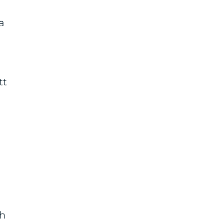
a
tt
ch