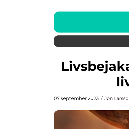
Livsbejakande: Att omfamna
li
07 september 2023
Jon Larss