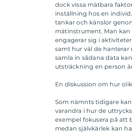
dock vissa mätbara fakto
inställning hos en indivi
tankar och känslor genom 
mätinstrument. Man kan 
engagerar sig i aktivitet
samt hur väl de hanterar
samla in sådana data kan
utsträckning en person är
En diskussion om hur olika
Som nämnts tidigare kan o
varandra i hur de uttrycks
exempel fokusera på att b
medan självkärlek kan han