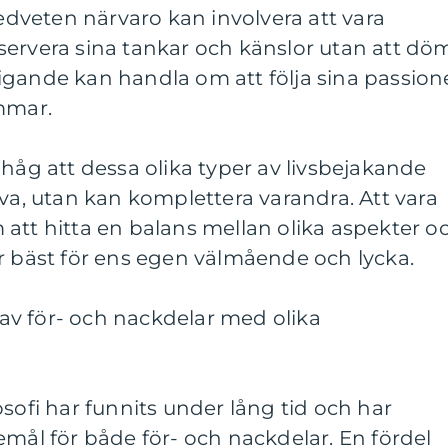
Medveten närvaro kan involvera att vara
servera sina tankar och känslor utan att dö
igande kan handla om att följa sina passion
mmar.
ihåg att dessa olika typer av livsbejakande
iva, utan kan komplettera varandra. Att vara
att hitta en balans mellan olika aspekter o
r bäst för ens egen välmående och lycka.
v för- och nackdelar med olika
osofi har funnits under lång tid och har
emål för både för- och nackdelar. En fördel