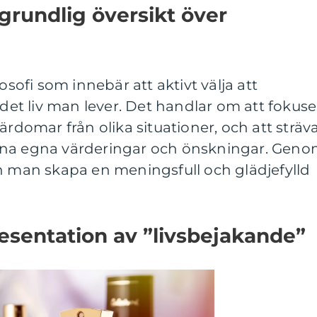
grundlig översikt över
osofi som innebär att aktivt välja att
t liv man lever. Det handlar om att fokuse
ärdomar från olika situationer, och att sträv
d sina egna värderingar och önskningar. Gen
n man skapa en meningsfull och glädjefylld
esentation av ”livsbejakande”