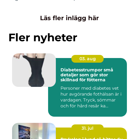
Läs fler inlägg här
Fler nyheter
03. aug
Diabetesstrumpor små
detaljer som gör stor
skillnad för fötterna
Personer med diabetes vet
hur avgörande fothälsan är i
vardagen. Tryck, sömmar
och för hård resår ka...
31. jul