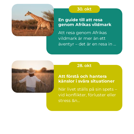
30. okt
En guide till att resa
genom Afrikas vildmark
Att resa genom Afrikas
vildmark är mer än ett
äventyr – det är en resa in ...
28. okt
Att förstå och hantera
känslor i svåra situationer
När livet ställs på sin spets –
vid konflikter, förluster eller
stress &n...