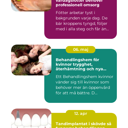
vardagsfötter behöver
professionell omsorg
Fötter arbetar tyst i
bakgrunden varje dag. De
bär kroppens tyngd, följer
med i alla steg och får än...
06. maj
Behandlingshem för
kvinnor trygghet,
återhämtning och nya
möjligheter
Ett Behandlingshem kvinnor
vänder sig till kvinnor som
behöver mer än öppenvård
för att må bättre. D...
12. apr
Tandimplantat i skövde så