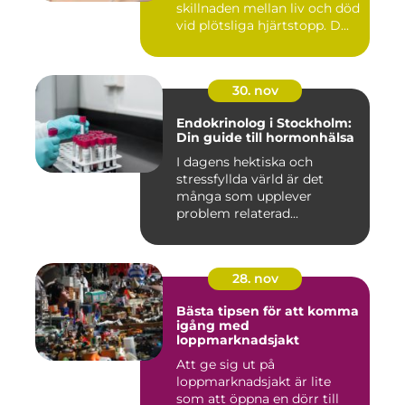
skillnaden mellan liv och död
vid plötsliga hjärtstopp. D...
30. nov
Endokrinolog i Stockholm:
Din guide till hormonhälsa
I dagens hektiska och
stressfyllda värld är det
många som upplever
problem relaterad...
28. nov
Bästa tipsen för att komma
igång med
loppmarknadsjakt
Att ge sig ut på
loppmarknadsjakt är lite
som att öppna en dörr till