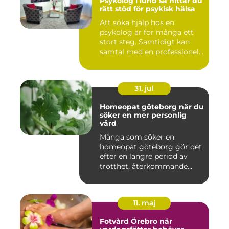
Psykolog i lund så hittar du
rätt stöd för psykisk hälsa
Att söka hjälp hos en
psykolog är för många ett
stort steg. Samtidigt kan
samtal med en professionel...
31. jul
Homeopat göteborg när du
söker en mer personlig
vård
Många som söker en
homeopat göteborg gör det
efter en längre period av
trötthet, återkommande
besvär...
11. maj
Fotvård Örebro när