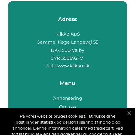
Adress
web:
www.klikko.dk
Menu
Annonsering
Om oss
Cookies
På vores website bruges cookies til at huske dine
indstillinger, statistik og personalisering af indhold og
Kontakta oss
annoncer. Denne information deles med tredjepart. Ved
Sitemap
fortsat brug af websiden godkender du cookiepolitikken.