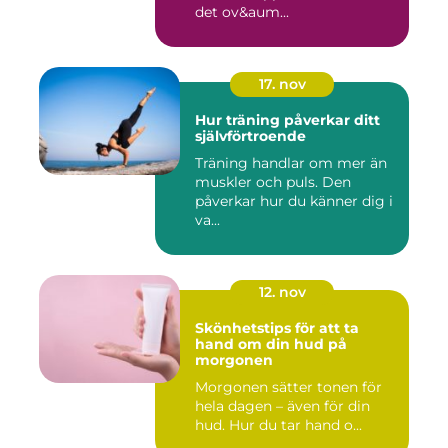
det ov&aum...
17. nov
Hur träning påverkar ditt
självförtroende
Träning handlar om mer än
muskler och puls. Den
påverkar hur du känner dig i
va...
12. nov
Skönhetstips för att ta
hand om din hud på
morgonen
Morgonen sätter tonen för
hela dagen – även för din
hud. Hur du tar hand o...