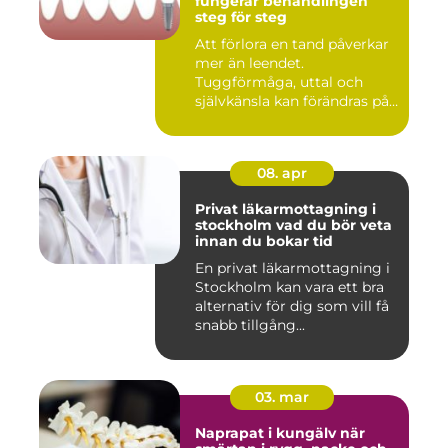
fungerar behandlingen
steg för steg
Att förlora en tand påverkar
mer än leendet.
Tuggförmåga, uttal och
självkänsla kan förändras på
ett...
08. apr
Privat läkarmottagning i
stockholm vad du bör veta
innan du bokar tid
En privat läkarmottagning i
Stockholm kan vara ett bra
alternativ för dig som vill få
snabb tillgång...
03. mar
Naprapat i kungälv när