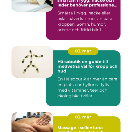
smärtan i rygg, nacke och
leder behöver professionell
hjälp
Smärta i rygg, nacke eller
axlar påverkar mer än bara
kroppen. Sömn, humör,
arbete och fritid blir l...
03. mar
Hälsobutik en guide till
medvetna val för kropp och
hud
En Hälsobutik är mer än bara
en plats där hyllorna fylls
med vitaminer, teer och
ekologiska tvålar. ...
03. mar
Massage i sollentuna