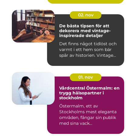
02. nov
De bästa tipsen för att
dekorera med vintage-
inspirerade detaljer
Det finns något tidlöst och
varmt i ett hem som bär
spår av historien. Vintage...
01. nov
Vårdcentral Östermalm: en
trygg hälsopartner i
stockholm
Östermalm, ett av
Stockholms mest eleganta
områden, fångar sin publik
med sina vack...