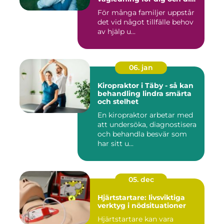
familj
För många familjer uppstår
det vid något tillfälle behov
av hjälp u...
06. jan
Kiropraktor i Täby - så kan
behandling lindra smärta
och stelhet
En kiropraktor arbetar med
att undersöka, diagnostisera
och behandla besvär som
har sitt u...
05. dec
Hjärtstartare: livsviktiga
verktyg i nödsituationer
Hjärtstartare kan vara