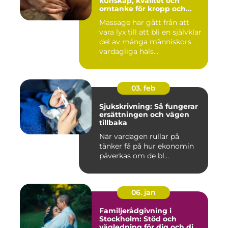
kunskap, kvalitet och
omtanke för kropp och
sinne
Massage har gått från att
vara lyx till att bli en självklar
del av många människors
vardagliga häls...
03. feb
Sjukskrivning: Så fungerar
ersättningen och vägen
tillbaka
När vardagen rullar på
tänker få på hur ekonomin
påverkas om de bl...
06. jan
Familjerådgivning i
Stockholm: Stöd och
vägledning för dig och din