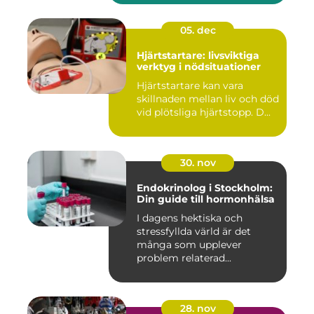
05. dec
Hjärtstartare: livsviktiga
verktyg i nödsituationer
Hjärtstartare kan vara
skillnaden mellan liv och död
vid plötsliga hjärtstopp. D...
30. nov
Endokrinolog i Stockholm:
Din guide till hormonhälsa
I dagens hektiska och
stressfyllda värld är det
många som upplever
problem relaterad...
28. nov