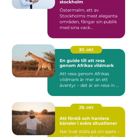
stockholm
Östermalm, ett av
Stockholms mest eleganta
områden, fångar sin publik
med sina vack...
30. okt
En guide till att resa
genom Afrikas vildmark
Att resa genom Afrikas
vildmark är mer än ett
äventyr – det är en resa in ...
28. okt
Att förstå och hantera
känslor i svåra situationer
När livet ställs på sin spets –