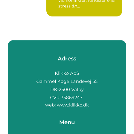
vid konflikter, förluster eller
stress &n...
Adress
web:
www.klikko.dk
Menu