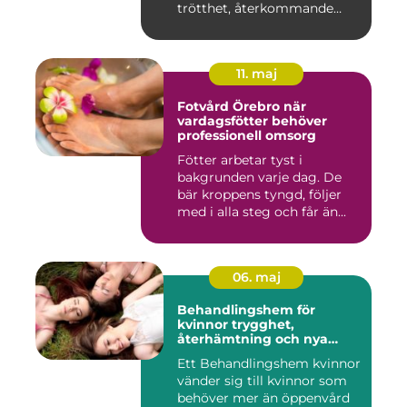
trötthet, återkommande
besvär...
11. maj
Fotvård Örebro när
vardagsfötter behöver
professionell omsorg
Fötter arbetar tyst i
bakgrunden varje dag. De
bär kroppens tyngd, följer
med i alla steg och får än...
06. maj
Behandlingshem för
kvinnor trygghet,
återhämtning och nya
möjligheter
Ett Behandlingshem kvinnor
vänder sig till kvinnor som
behöver mer än öppenvård