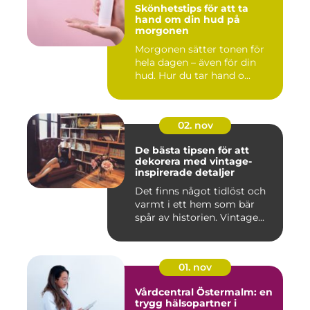
Skönhetstips för att ta
hand om din hud på
morgonen
Morgonen sätter tonen för
hela dagen – även för din
hud. Hur du tar hand o...
02. nov
De bästa tipsen för att
dekorera med vintage-
inspirerade detaljer
Det finns något tidlöst och
varmt i ett hem som bär
spår av historien. Vintage...
01. nov
Vårdcentral Östermalm: en
trygg hälsopartner i