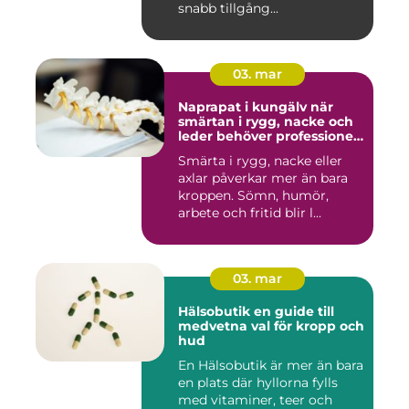
snabb tillgång...
03. mar
Naprapat i kungälv när
smärtan i rygg, nacke och
leder behöver professionell
hjälp
Smärta i rygg, nacke eller
axlar påverkar mer än bara
kroppen. Sömn, humör,
arbete och fritid blir l...
03. mar
Hälsobutik en guide till
medvetna val för kropp och
hud
En Hälsobutik är mer än bara
en plats där hyllorna fylls
med vitaminer, teer och