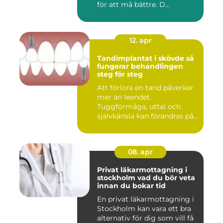
för att må bättre. D...
12. apr
Tandimplantat i skövde så
fungerar behandlingen
steg för steg
Att förlora en tand påverkar
mer än leendet.
Tuggförmåga, uttal och
självkänsla kan förändras på
ett...
08. apr
Privat läkarmottagning i
stockholm vad du bör veta
innan du bokar tid
En privat läkarmottagning i
Stockholm kan vara ett bra
alternativ för dig som vill få