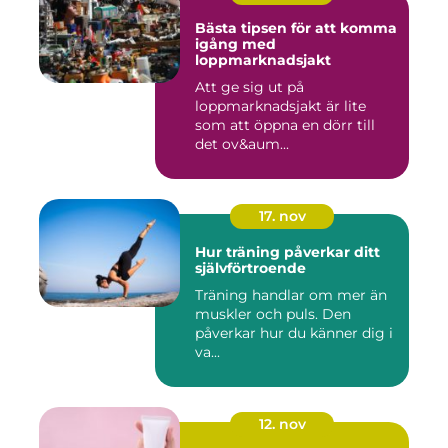
Bästa tipsen för att komma
igång med
loppmarknadsjakt
Att ge sig ut på
loppmarknadsjakt är lite
som att öppna en dörr till
det ov&aum...
17. nov
Hur träning påverkar ditt
självförtroende
Träning handlar om mer än
muskler och puls. Den
påverkar hur du känner dig i
va...
12. nov