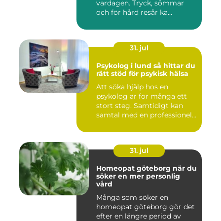
vardagen. Tryck, sömmar
och för hård resår ka...
31. jul
Psykolog i lund så hittar du
rätt stöd för psykisk hälsa
Att söka hjälp hos en
psykolog är för många ett
stort steg. Samtidigt kan
samtal med en professionel...
31. jul
Homeopat göteborg när du
söker en mer personlig
vård
Många som söker en
homeopat göteborg gör det
efter en längre period av