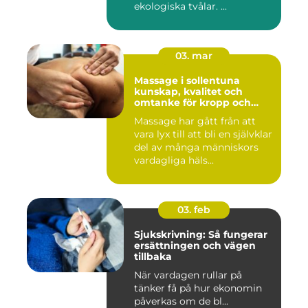
ekologiska tvålar. ...
03. mar
Massage i sollentuna
kunskap, kvalitet och
omtanke för kropp och
sinne
Massage har gått från att
vara lyx till att bli en självklar
del av många människors
vardagliga häls...
03. feb
Sjukskrivning: Så fungerar
ersättningen och vägen
tillbaka
När vardagen rullar på
tänker få på hur ekonomin
påverkas om de bl...