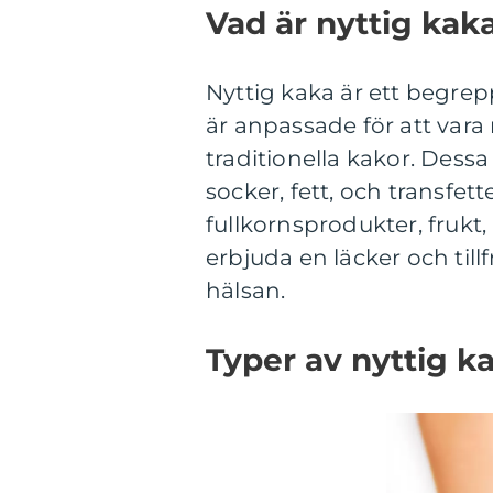
Vad är nyttig kak
Nyttig kaka är ett begre
är anpassade för att var
traditionella kakor. Dess
socker, fett, och transf
fullkornsprodukter, frukt,
erbjuda en läcker och till
hälsan.
Typer av nyttig k