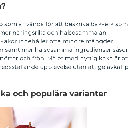
a?
pp som används för att beskriva bakverk so
a mer näringsrika och hälsosamma än
a kakor innehåller ofta mindre mängder
etter samt mer hälsosamma ingredienser sås
 nötter och frön. Målet med nyttig kaka är at
fredsställande upplevelse utan att ge avkall 
aka och populära varianter