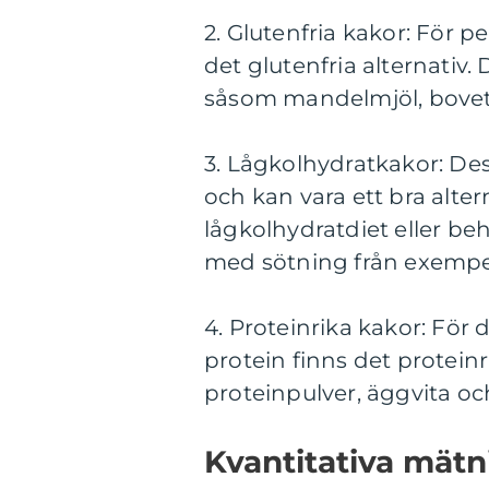
2. Glutenfria kakor: För p
det glutenfria alternativ
såsom mandelmjöl, bovetem
3. Lågkolhydratkakor: Des
och kan vara ett bra alter
lågkolhydratdiet eller be
med sötning från exempelvi
4. Proteinrika kakor: För de
protein finns det protei
proteinpulver, äggvita o
Kvantitativa mätn