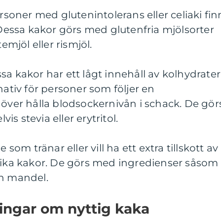
ersoner med glutenintolerans eller celiaki fin
. Dessa kakor görs med glutenfria mjölsorter
jöl eller rismjöl.
sa kakor har ett lågt innehåll av kolhydrater
nativ för personer som följer en
höver hålla blodsockernivån i schack. De gör
s stevia eller erytritol.
 som tränar eller vill ha ett extra tillskott av
nrika kakor. De görs med ingredienser såsom
ch mandel.
ingar om nyttig kaka