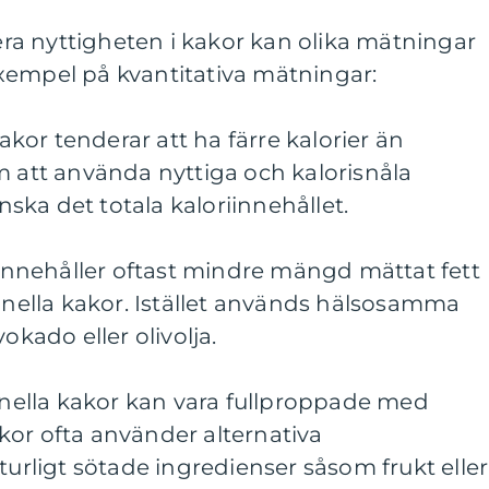
iera nyttigheten i kakor kan olika mätningar
xempel på kvantitativa mätningar:
kakor tenderar att ha färre kalorier än
m att använda nyttiga och kalorisnåla
ka det totala kaloriinnehållet.
r innehåller oftast mindre mängd mättat fett
ionella kakor. Istället används hälsosamma
okado eller olivolja.
ionella kakor kan vara fullproppade med
kor ofta använder alternativa
turligt sötade ingredienser såsom frukt eller