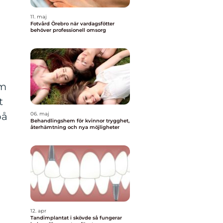
11. maj
Fotvård Örebro när vardagsfötter
behöver professionell omsorg
m
om
t
på
06. maj
Behandlingshem för kvinnor trygghet,
återhämtning och nya möjligheter
12. apr
Tandimplantat i skövde så fungerar