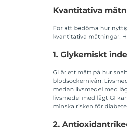
Kvantitativa mätn
För att bedöma hur nytti
kvantitativa mätningar. H
1. Glykemiskt inde
GI är ett mått på hur snab
blodsockernivån. Livsmed
medan livsmedel med lågt 
livsmedel med lågt GI kan
minska risken för diabete
2. Antioxidantrik