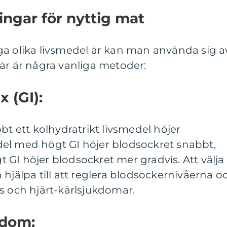
ingar för nyttig mat
ga olika livsmedel är kan man använda sig a
är är några vanliga metoder:
x (GI):
bt ett kolhydratrikt livsmedel höjer
el med högt GI höjer blodsockret snabbt,
GI höjer blodsockret mer gradvis. Att välja
 hjälpa till att reglera blodsockernivåerna o
s och hjärt-kärlsjukdomar.
edom: