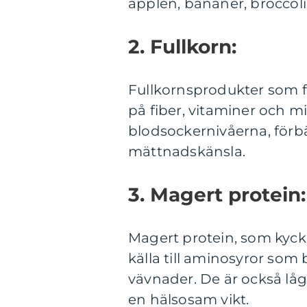
äpplen, bananer, broccoli
2. Fullkorn:
Fullkornsprodukter som fu
på fiber, vitaminer och min
blodsockernivåerna, förbä
mättnadskänsla.
3. Magert protein:
Magert protein, som kyckli
källa till aminosyror som
vävnader. De är också låga
en hälsosam vikt.