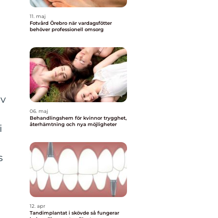
11. maj
Fotvård Örebro när vardagsfötter
behöver professionell omsorg
av
06. maj
Behandlingshem för kvinnor trygghet,
återhämtning och nya möjligheter
i
s
12. apr
Tandimplantat i skövde så fungerar