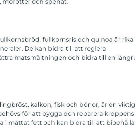
, morötter och spenat.
llkornsbröd, fullkornsris och quinoa är rika
eraler. De kan bidra till att reglera
ttra matsmältningen och bidra till en längr
ngbröst, kalkon, fisk och bönor, är en vikti
 behövs för att bygga och reparera kroppens
 i mättat fett och kan bidra till att bibehålla