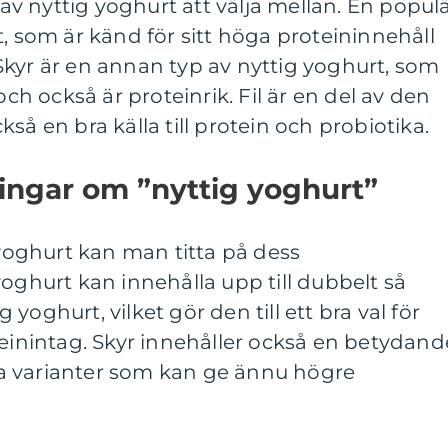
r av nyttig yoghurt att välja mellan. En popul
t, som är känd för sitt höga proteininnehåll
Skyr är en annan typ av nyttig yoghurt, som
och också är proteinrik. Fil är en del av den
så en bra källa till protein och probiotika.
ingar om ”nyttig yoghurt”
 yoghurt kan man titta på dess
yoghurt kan innehålla upp till dubbelt så
yoghurt, vilket gör den till ett bra val för
teinintag. Skyr innehåller också en betydand
a varianter som kan ge ännu högre