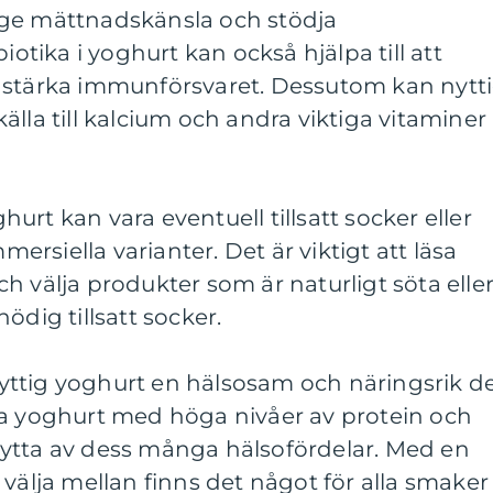
 ge mättnadskänsla och stödja
ika i yoghurt kan också hjälpa till att
 stärka immunförsvaret. Dessutom kan nytt
älla till kalcium och andra viktiga vitaminer
rt kan vara eventuell tillsatt socker eller
mmersiella varianter. Det är viktigt att läsa
h välja produkter som är naturligt söta elle
ödig tillsatt socker.
ttig yoghurt en hälsosam och näringsrik de
ja yoghurt med höga nivåer av protein och
ytta av dess många hälsofördelar. Med en
 välja mellan finns det något för alla smaker