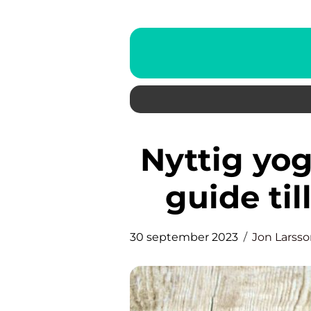
Nyttig yoghurt – En hälsosam
guide til
30 september 2023
Jon Larss