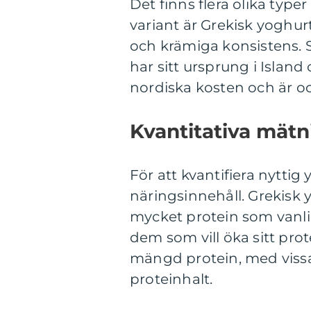
Det finns flera olika type
variant är Grekisk yoghur
och krämiga konsistens. 
har sitt ursprung i Island 
nordiska kosten och är ock
Kvantitativa mätn
För att kvantifiera nyttig
näringsinnehåll. Grekisk 
mycket protein som vanlig 
dem som vill öka sitt pro
mängd protein, med viss
proteinhalt.