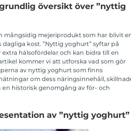
grundlig översikt över ”nyttig
h mångsidig mejeriprodukt som har blivit e
agliga kost. ”Nyttig yoghurt” syftar på
extra hälsofördelar och kan bidra till en
artikel kommer vi att utforska vad som gör
typerna av nyttig yoghurt som finns
a mätningar om dess näringsinnehåll, skillnad
ch en historisk genomgång av för- och
sentation av ”nyttig yoghurt”