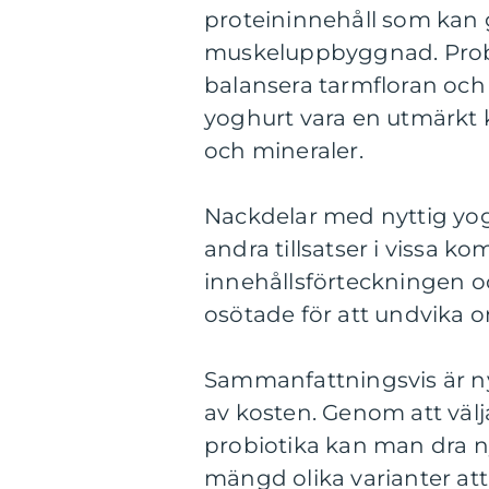
proteininnehåll som kan
muskeluppbyggnad. Probiot
balansera tarmfloran och
yoghurt vara en utmärkt k
och mineraler.
Nackdelar med nyttig yoghu
andra tillsatser i vissa ko
innehållsförteckningen oc
osötade för att undvika on
Sammanfattningsvis är ny
av kosten. Genom att väl
probiotika kan man dra n
mängd olika varianter att