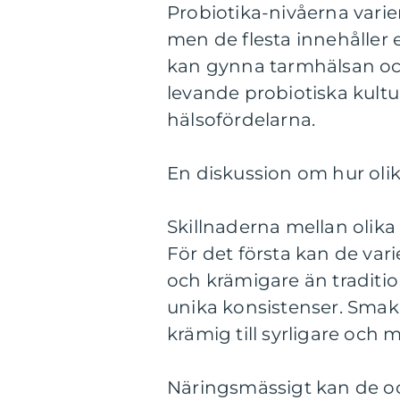
Probiotika-nivåerna varier
men de flesta innehålle
kan gynna tarmhälsan oc
levande probiotiska kultur
hälsofördelarna.
En diskussion om hur olika
Skillnaderna mellan olika
För det första kan de vari
och krämigare än traditio
unika konsistenser. Smake
krämig till syrligare och m
Näringsmässigt kan de ock