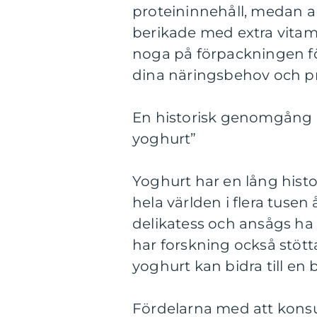
proteininnehåll, medan an
berikade med extra vitamin
noga på förpackningen för
dina näringsbehov och pr
En historisk genomgång a
yoghurt”
Yoghurt har en lång histo
hela världen i flera tusen
delikatess och ansågs ha 
har forskning också stött
yoghurt kan bidra till en 
Fördelarna med att konsu