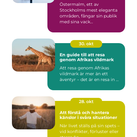
Östermalm, ett av
Stockholms mest eleganta
områden, fångar sin publik
med sina vack...
30. okt
En guide till att resa
genom Afrikas vildmark
Att resa genom Afrikas
vildmark är mer än ett
äventyr – det är en resa in ...
28. okt
Att förstå och hantera
känslor i svåra situationer
När livet ställs på sin spets –
vid konflikter, förluster eller