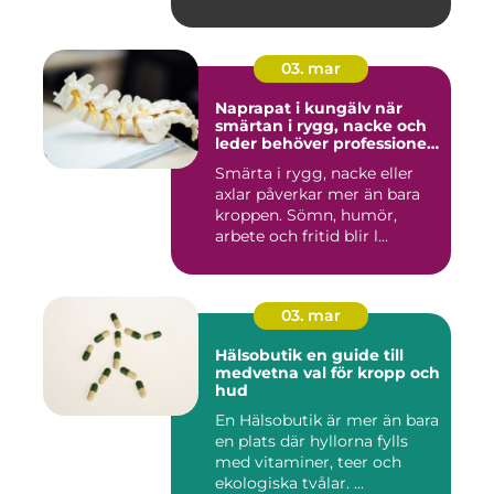
03. mar
Naprapat i kungälv när
smärtan i rygg, nacke och
leder behöver professionell
hjälp
Smärta i rygg, nacke eller
axlar påverkar mer än bara
kroppen. Sömn, humör,
arbete och fritid blir l...
03. mar
Hälsobutik en guide till
medvetna val för kropp och
hud
En Hälsobutik är mer än bara
en plats där hyllorna fylls
med vitaminer, teer och
ekologiska tvålar. ...