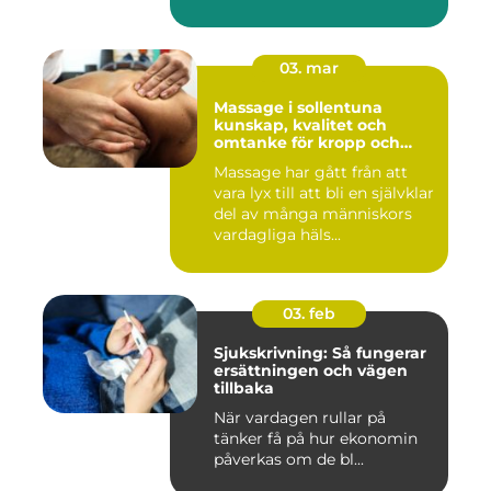
03. mar
Massage i sollentuna
kunskap, kvalitet och
omtanke för kropp och
sinne
Massage har gått från att
vara lyx till att bli en självklar
del av många människors
vardagliga häls...
03. feb
Sjukskrivning: Så fungerar
ersättningen och vägen
tillbaka
När vardagen rullar på
tänker få på hur ekonomin
påverkas om de bl...