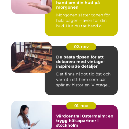
hand om din hud på
morgonen
Morgonen sätter tonen för
hela dagen – även för din
hud. Hur du tar hand o...
02. nov
De bästa tipsen för att
dekorera med vintage-
inspirerade detaljer
Det finns något tidlöst och
varmt i ett hem som bär
spår av historien. Vintage...
01. nov
Vårdcentral Östermalm: en
trygg hälsopartner i
stockholm