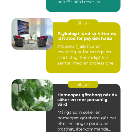
och för hård resår ka...
31. jul
Psykolog i lund så hittar du
rätt stöd för psykisk hälsa
Att söka hjälp hos en
psykolog är för många ett
stort steg. Samtidigt kan
samtal med en professionel...
31. jul
Homeopat göteborg när du
söker en mer personlig
vård
Många som söker en
homeopat göteborg gör det
efter en längre period av
trötthet, återkommande