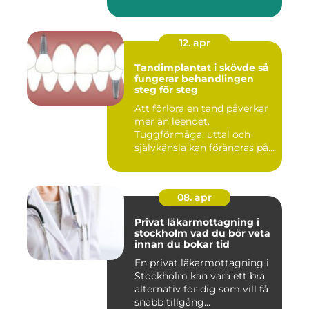
12. apr
Tandimplantat i skövde så
fungerar behandlingen
steg för steg
Att förlora en tand påverkar
mer än leendet.
Tuggförmåga, uttal och
självkänsla kan förändras på
ett...
08. apr
Privat läkarmottagning i
stockholm vad du bör veta
innan du bokar tid
En privat läkarmottagning i
Stockholm kan vara ett bra
alternativ för dig som vill få
snabb tillgång...