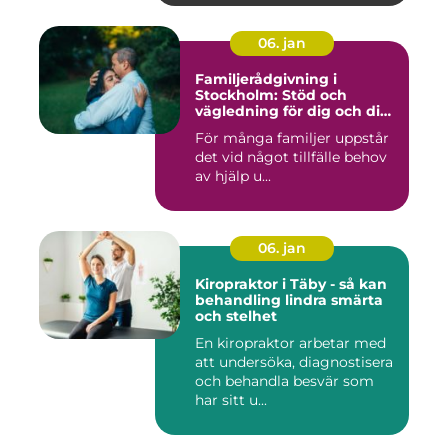
06. jan
Familjerådgivning i
Stockholm: Stöd och
vägledning för dig och din
familj
För många familjer uppstår
det vid något tillfälle behov
av hjälp u...
06. jan
Kiropraktor i Täby - så kan
behandling lindra smärta
och stelhet
En kiropraktor arbetar med
att undersöka, diagnostisera
och behandla besvär som
har sitt u...