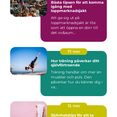
Bästa tipsen för att komma
igång med
loppmarknadsjakt
Att ge sig ut på
loppmarknadsjakt är lite
som att öppna en dörr till
det ov&aum...
17. nov
Hur träning påverkar ditt
självförtroende
Träning handlar om mer än
muskler och puls. Den
påverkar hur du känner dig i
va...
12. nov
Skönhetstips för att ta