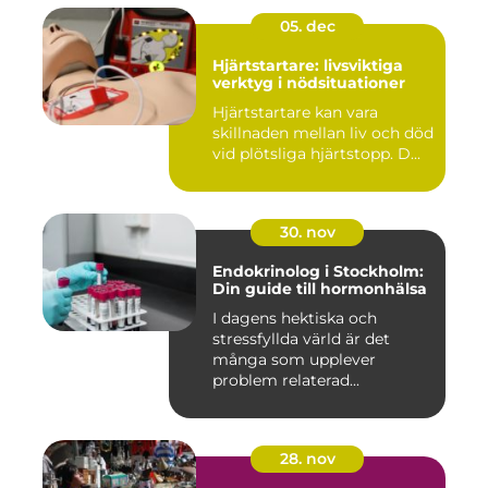
05. dec
Hjärtstartare: livsviktiga
verktyg i nödsituationer
Hjärtstartare kan vara
skillnaden mellan liv och död
vid plötsliga hjärtstopp. D...
30. nov
Endokrinolog i Stockholm:
Din guide till hormonhälsa
I dagens hektiska och
stressfyllda värld är det
många som upplever
problem relaterad...
28. nov