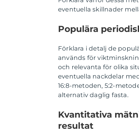
Förklara varför dessa met
eventuella skillnader mel
Populära periodi
Förklara i detalj de popu
används för viktminsknin
och relevanta för olika si
eventuella nackdelar me
16:8-metoden, 5:2-metoden
alternativ daglig fasta.
Kvantitativa mätn
resultat