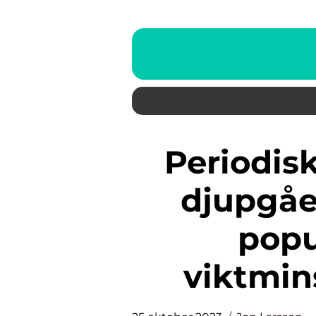
Periodisk fasta resultat: En
djupgåe
popu
viktmin