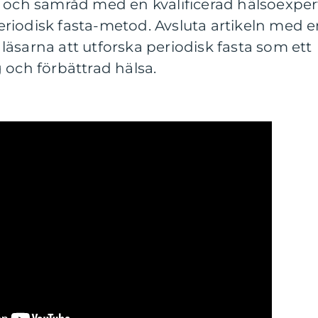
g och samråd med en kvalificerad hälsoexper
riodisk fasta-metod. Avsluta artikeln med 
äsarna att utforska periodisk fasta som ett
 och förbättrad hälsa.