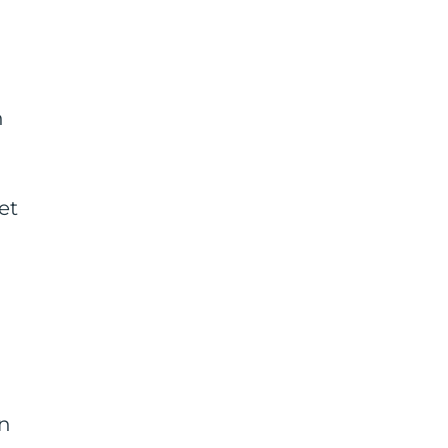
n
et
en