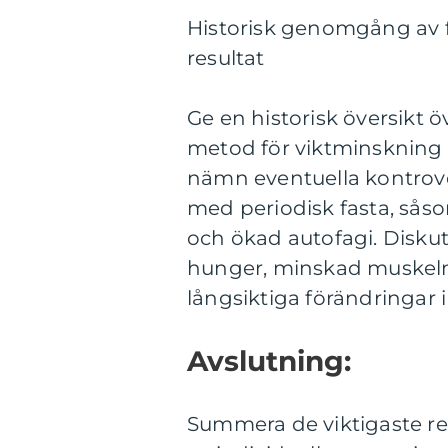
Historisk genomgång av f
resultat
Ge en historisk översikt 
metod för viktminskning o
nämn eventuella kontrove
med periodisk fasta, såso
och ökad autofagi. Disku
hunger, minskad muskelma
långsiktiga förändringar 
Avslutning:
Summera de viktigaste res