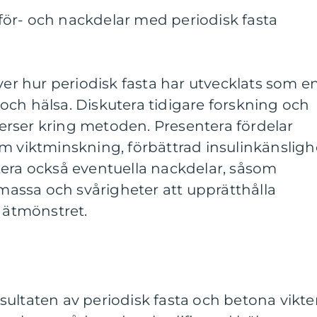
ör- och nackdelar med periodisk fasta
över hur periodisk fasta har utvecklats som e
ch hälsa. Diskutera tidigare forskning och
rser kring metoden. Presentera fördelar
m viktminskning, förbättrad insulinkänsligh
tera också eventuella nackdelar, såsom
ssa och svårigheter att upprätthålla
i ätmönstret.
ultaten av periodisk fasta och betona vikt