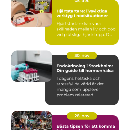
05. dec
Hjärtstartare: livsviktiga
verktyg i nödsituationer
Hjärtstartare kan vara
skillnaden mellan liv och död
vid plötsliga hjärtstopp. D...
30. nov
Endokrinolog i Stockholm:
Din guide till hormonhälsa
I dagens hektiska och
stressfyllda värld är det
många som upplever
problem relaterad...
28. nov
Bästa tipsen för att komma