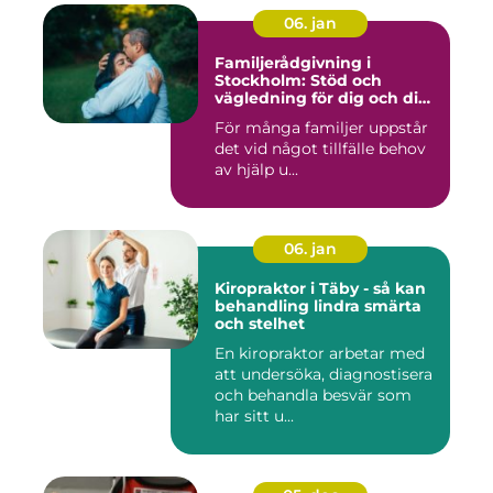
06. jan
Familjerådgivning i
Stockholm: Stöd och
vägledning för dig och din
familj
För många familjer uppstår
det vid något tillfälle behov
av hjälp u...
06. jan
Kiropraktor i Täby - så kan
behandling lindra smärta
och stelhet
En kiropraktor arbetar med
att undersöka, diagnostisera
och behandla besvär som
har sitt u...