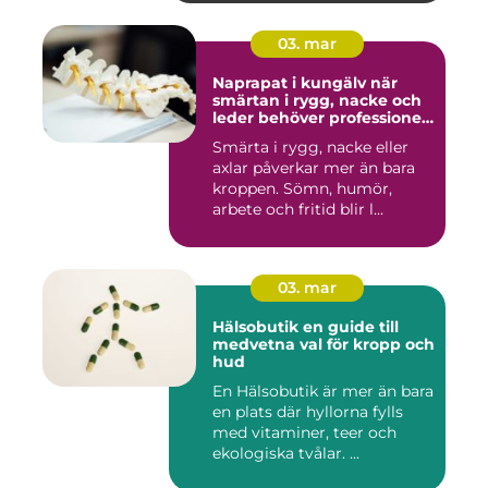
03. mar
Naprapat i kungälv när
smärtan i rygg, nacke och
leder behöver professionell
hjälp
Smärta i rygg, nacke eller
axlar påverkar mer än bara
kroppen. Sömn, humör,
arbete och fritid blir l...
03. mar
Hälsobutik en guide till
medvetna val för kropp och
hud
En Hälsobutik är mer än bara
en plats där hyllorna fylls
med vitaminer, teer och
ekologiska tvålar. ...