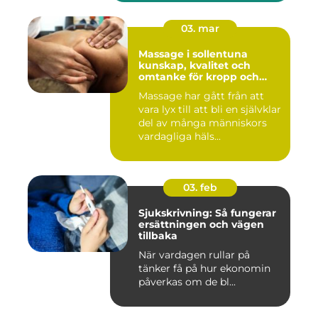
03. mar
Massage i sollentuna
kunskap, kvalitet och
omtanke för kropp och
sinne
Massage har gått från att
vara lyx till att bli en självklar
del av många människors
vardagliga häls...
03. feb
Sjukskrivning: Så fungerar
ersättningen och vägen
tillbaka
När vardagen rullar på
tänker få på hur ekonomin
påverkas om de bl...