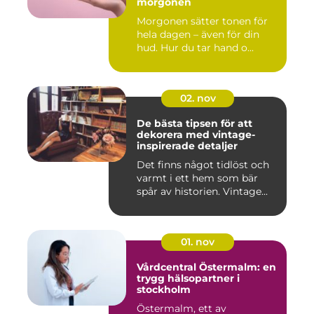
morgonen
Morgonen sätter tonen för
hela dagen – även för din
hud. Hur du tar hand o...
02. nov
De bästa tipsen för att
dekorera med vintage-
inspirerade detaljer
Det finns något tidlöst och
varmt i ett hem som bär
spår av historien. Vintage...
01. nov
Vårdcentral Östermalm: en
trygg hälsopartner i
stockholm
Östermalm, ett av