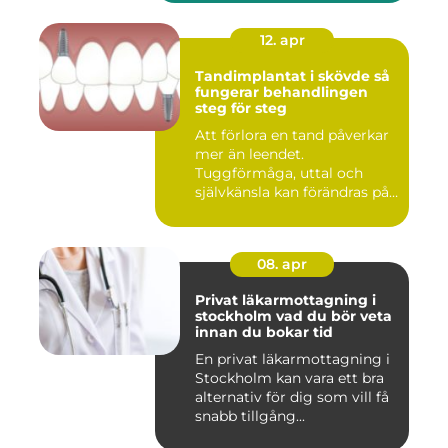
12. apr
Tandimplantat i skövde så
fungerar behandlingen
steg för steg
Att förlora en tand påverkar
mer än leendet.
Tuggförmåga, uttal och
självkänsla kan förändras på
ett...
08. apr
Privat läkarmottagning i
stockholm vad du bör veta
innan du bokar tid
En privat läkarmottagning i
Stockholm kan vara ett bra
alternativ för dig som vill få
snabb tillgång...