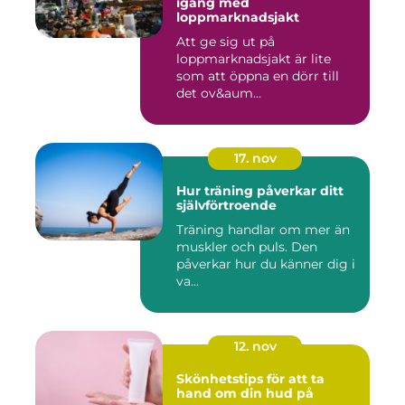
igång med
loppmarknadsjakt
Att ge sig ut på
loppmarknadsjakt är lite
som att öppna en dörr till
det ov&aum...
17. nov
Hur träning påverkar ditt
självförtroende
Träning handlar om mer än
muskler och puls. Den
påverkar hur du känner dig i
va...
12. nov
Skönhetstips för att ta
hand om din hud på