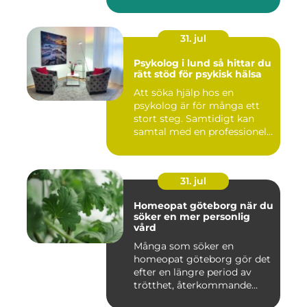
31. jul
Psykolog i lund så hittar du
rätt stöd för psykisk hälsa
Att söka hjälp hos en
psykolog är för många ett
stort steg. Samtidigt kan
samtal med en professionel...
31. jul
Homeopat göteborg när du
söker en mer personlig
vård
Många som söker en
homeopat göteborg gör det
efter en längre period av
trötthet, återkommande
besvär...