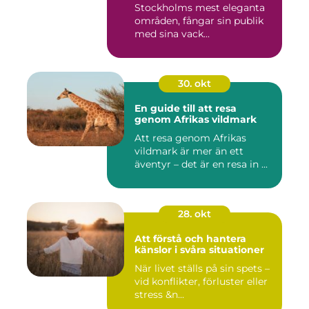
Stockholms mest eleganta
områden, fångar sin publik
med sina vack...
30. okt
En guide till att resa
genom Afrikas vildmark
Att resa genom Afrikas
vildmark är mer än ett
äventyr – det är en resa in ...
28. okt
Att förstå och hantera
känslor i svåra situationer
När livet ställs på sin spets –
vid konflikter, förluster eller
stress &n...