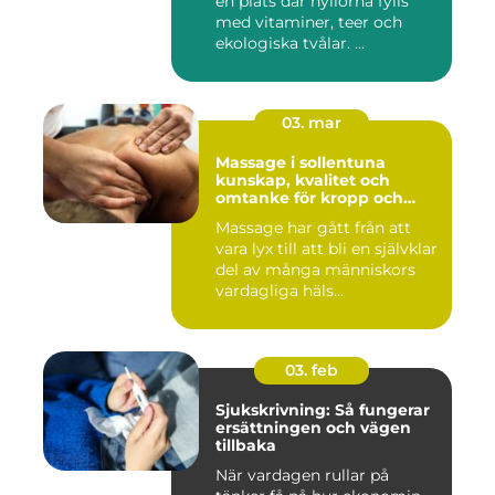
en plats där hyllorna fylls
med vitaminer, teer och
ekologiska tvålar. ...
03. mar
Massage i sollentuna
kunskap, kvalitet och
omtanke för kropp och
sinne
Massage har gått från att
vara lyx till att bli en självklar
del av många människors
vardagliga häls...
03. feb
Sjukskrivning: Så fungerar
ersättningen och vägen
tillbaka
När vardagen rullar på