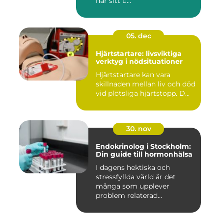
har sitt u...
05. dec
Hjärtstartare: livsviktiga
verktyg i nödsituationer
Hjärtstartare kan vara
skillnaden mellan liv och död
vid plötsliga hjärtstopp. D...
30. nov
Endokrinolog i Stockholm:
Din guide till hormonhälsa
I dagens hektiska och
stressfyllda värld är det
många som upplever
problem relaterad...