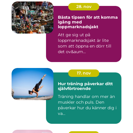
28. nov
Bästa tipsen för att komma
igång med
loppmarknadsjakt
Att ge sig ut på
loppmarknadsjakt är lite
som att öppna en dörr till
det ov&aum...
17. nov
Hur träning påverkar ditt
självförtroende
Träning handlar om mer än
muskler och puls. Den
påverkar hur du känner dig i
va...