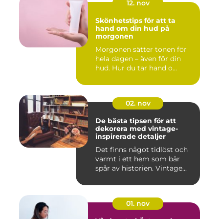
12. nov
Skönhetstips för att ta
hand om din hud på
morgonen
Morgonen sätter tonen för
hela dagen – även för din
hud. Hur du tar hand o...
02. nov
De bästa tipsen för att
dekorera med vintage-
inspirerade detaljer
Det finns något tidlöst och
varmt i ett hem som bär
spår av historien. Vintage...
01. nov