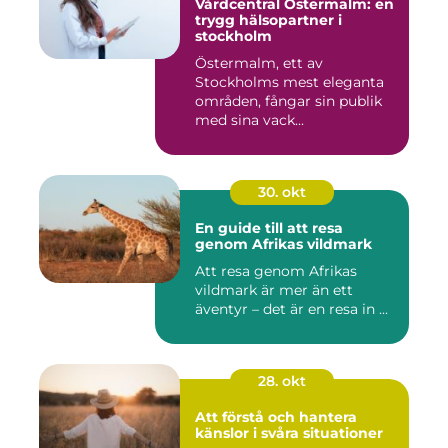
Vårdcentral Östermalm: en
trygg hälsopartner i
stockholm
Östermalm, ett av
Stockholms mest eleganta
områden, fångar sin publik
med sina vack...
30. okt
En guide till att resa
genom Afrikas vildmark
Att resa genom Afrikas
vildmark är mer än ett
äventyr – det är en resa in ...
28. okt
Att förstå och hantera
känslor i svåra situationer