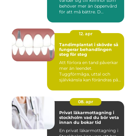
vänder sig till kvinnor som
behöver mer än öppenvård
för att må bättre. D...
12. apr
Tandimplantat i skövde så
fungerar behandlingen
steg för steg
Att förlora en tand påverkar
mer än leendet.
Tuggförmåga, uttal och
självkänsla kan förändras på
ett...
08. apr
Privat läkarmottagning i
stockholm vad du bör veta
innan du bokar tid
En privat läkarmottagning i