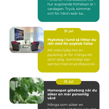
hur avgörande fothälsan är i
vardagen. Tryck, sömmar
och för hård resår ka...
31. jul
Psykolog i lund så hittar du
rätt stöd för psykisk hälsa
Att söka hjälp hos en
psykolog är för många ett
stort steg. Samtidigt kan
samtal med en professionel...
31. jul
Homeopat göteborg när du
söker en mer personlig
vård
Många som söker en