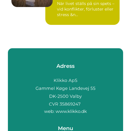
När livet ställs på sin spets –
vid konflikter, förluster eller
stress &n...
Adress
web:
www.klikko.dk
Menu