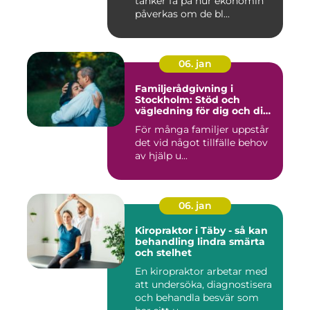
tänker få på hur ekonomin
påverkas om de bl...
06. jan
Familjerådgivning i
Stockholm: Stöd och
vägledning för dig och din
familj
För många familjer uppstår
det vid något tillfälle behov
av hjälp u...
06. jan
Kiropraktor i Täby - så kan
behandling lindra smärta
och stelhet
En kiropraktor arbetar med
att undersöka, diagnostisera
och behandla besvär som