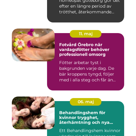
homeopat göteborg gör det
efter en längre period av
trötthet, återkommande
besvär...
11. maj
Fotvård Örebro när
vardagsfötter behöver
professionell omsorg
Fötter arbetar tyst i
bakgrunden varje dag. De
bär kroppens tyngd, följer
med i alla steg och får än...
06. maj
Behandlingshem för
kvinnor trygghet,
återhämtning och nya
möjligheter
Ett Behandlingshem kvinnor