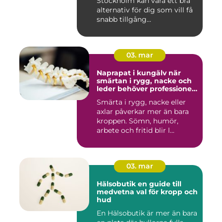
Stockholm kan vara ett bra
alternativ för dig som vill få
snabb tillgång...
03. mar
Naprapat i kungälv när
smärtan i rygg, nacke och
leder behöver professionell
hjälp
Smärta i rygg, nacke eller
axlar påverkar mer än bara
kroppen. Sömn, humör,
arbete och fritid blir l...
03. mar
Hälsobutik en guide till
medvetna val för kropp och
hud
En Hälsobutik är mer än bara