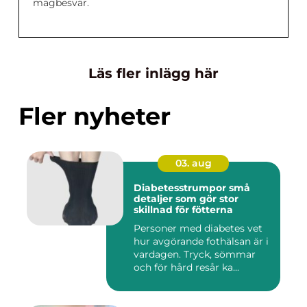
magbesvär.
Läs fler inlägg här
Fler nyheter
03. aug
Diabetesstrumpor små
detaljer som gör stor
skillnad för fötterna
Personer med diabetes vet
hur avgörande fothälsan är i
vardagen. Tryck, sömmar
och för hård resår ka...