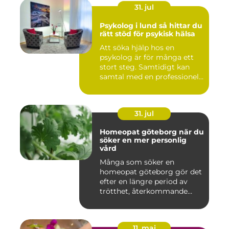
31. jul
Psykolog i lund så hittar du
rätt stöd för psykisk hälsa
Att söka hjälp hos en
psykolog är för många ett
stort steg. Samtidigt kan
samtal med en professionel...
31. jul
Homeopat göteborg när du
söker en mer personlig
vård
Många som söker en
homeopat göteborg gör det
efter en längre period av
trötthet, återkommande
besvär...
11. maj