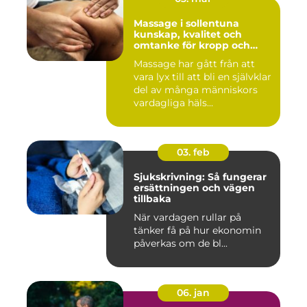
Massage i sollentuna
kunskap, kvalitet och
omtanke för kropp och
sinne
Massage har gått från att
vara lyx till att bli en självklar
del av många människors
vardagliga häls...
03. feb
Sjukskrivning: Så fungerar
ersättningen och vägen
tillbaka
När vardagen rullar på
tänker få på hur ekonomin
påverkas om de bl...
06. jan