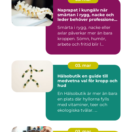
Naprapat i kungälv när
smärtan i rygg, nacke och
leder behöver professionell
hjälp
Smärta i rygg, nacke eller
axlar påverkar mer än bara
kroppen. Sömn, humör,
arbete och fritid blir l...
03. mar
Hälsobutik en guide till
medvetna val för kropp och
hud
En Hälsobutik är mer än bara
en plats där hyllorna fylls
med vitaminer, teer och
ekologiska tvålar. ...
03. mar