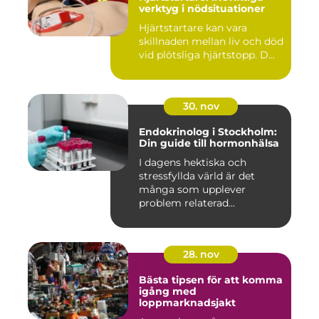
verktyg i nödsituationer
Hjärtstartare kan vara
skillnaden mellan liv och död
vid plötsliga hjärtstopp. D...
30. nov
Endokrinolog i Stockholm:
Din guide till hormonhälsa
I dagens hektiska och
stressfyllda värld är det
många som upplever
problem relaterad...
28. nov
Bästa tipsen för att komma
igång med
loppmarknadsjakt