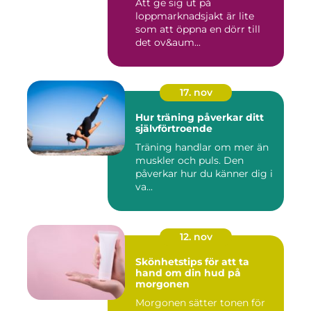
Att ge sig ut på
loppmarknadsjakt är lite
som att öppna en dörr till
det ov&aum...
17. nov
Hur träning påverkar ditt
självförtroende
Träning handlar om mer än
muskler och puls. Den
påverkar hur du känner dig i
va...
12. nov
Skönhetstips för att ta
hand om din hud på
morgonen
Morgonen sätter tonen för