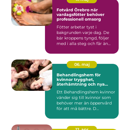
Fotvård Örebro när
vardagsfötter behöver
professionell omsorg
Fötter arbetar tyst i
bakgrunden varje dag. De
bär kroppens tyngd, följer
med i alla steg och får än...
06. maj
Behandlingshem för
kvinnor trygghet,
återhämtning och nya
möjligheter
Ett Behandlingshem kvinnor
vänder sig till kvinnor som
behöver mer än öppenvård
för att må bättre. D...
12. apr