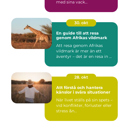
med sina vack...
30. okt
En guide till att resa
genom Afrikas vildmark
Att resa genom Afrikas
vildmark är mer än ett
äventyr – det är en resa in ...
28. okt
Att förstå och hantera
känslor i svåra situationer
När livet ställs på sin spets –
vid konflikter, förluster eller
stress &n...