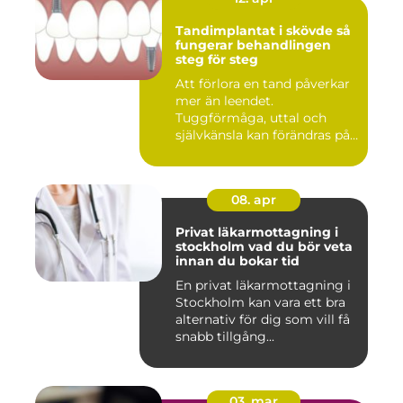
Tandimplantat i skövde så
fungerar behandlingen
steg för steg
Att förlora en tand påverkar
mer än leendet.
Tuggförmåga, uttal och
självkänsla kan förändras på
ett...
08. apr
Privat läkarmottagning i
stockholm vad du bör veta
innan du bokar tid
En privat läkarmottagning i
Stockholm kan vara ett bra
alternativ för dig som vill få
snabb tillgång...
03. mar