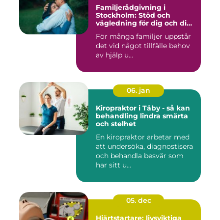
Familjerådgivning i
Stockholm: Stöd och
vägledning för dig och din
familj
För många familjer uppstår
det vid något tillfälle behov
av hjälp u...
06. jan
Kiropraktor i Täby - så kan
behandling lindra smärta
och stelhet
En kiropraktor arbetar med
att undersöka, diagnostisera
och behandla besvär som
har sitt u...
05. dec
Hjärtstartare: livsviktiga