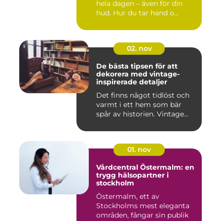
hela dagen – även för din
hud. Hur du tar hand o...
02. nov
De bästa tipsen för att
dekorera med vintage-
inspirerade detaljer
Det finns något tidlöst och
varmt i ett hem som bär
spår av historien. Vintage...
01. nov
Vårdcentral Östermalm: en
trygg hälsopartner i
stockholm
Östermalm, ett av
Stockholms mest eleganta
områden, fångar sin publik