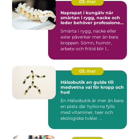
03. mar
Naprapat i kungälv när
smärtan i rygg, nacke och
leder behöver professionell
hjälp
Smärta i rygg, nacke eller
axlar påverkar mer än bara
kroppen. Sömn, humör,
arbete och fritid blir l...
03. mar
Hälsobutik en guide till
medvetna val för kropp och
hud
En Hälsobutik är mer än bara
en plats där hyllorna fylls
med vitaminer, teer och
ekologiska tvålar. ...