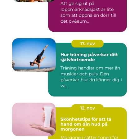
Att ge sig ut på
loppmarknadsjakt är lite
som att öppna en dörr till
det ov&aum...
17. nov
Hur träning påverkar ditt
självförtroende
Träning handlar om mer än
muskler och puls. Den
påverkar hur du känner dig i
va...
12. nov
Skönhetstips för att ta
hand om din hud på
morgonen
Morgonen sätter tonen för