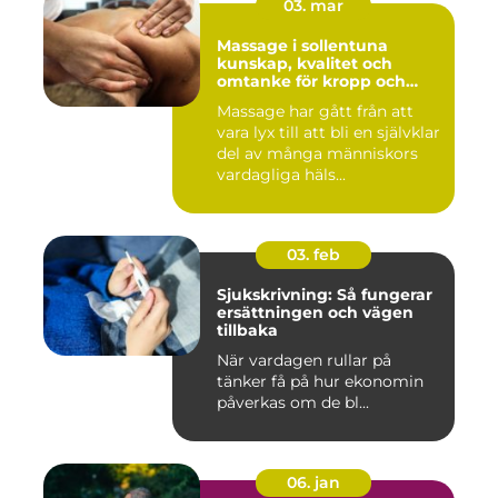
03. mar
Massage i sollentuna
kunskap, kvalitet och
omtanke för kropp och
sinne
Massage har gått från att
vara lyx till att bli en självklar
del av många människors
vardagliga häls...
03. feb
Sjukskrivning: Så fungerar
ersättningen och vägen
tillbaka
När vardagen rullar på
tänker få på hur ekonomin
påverkas om de bl...
06. jan