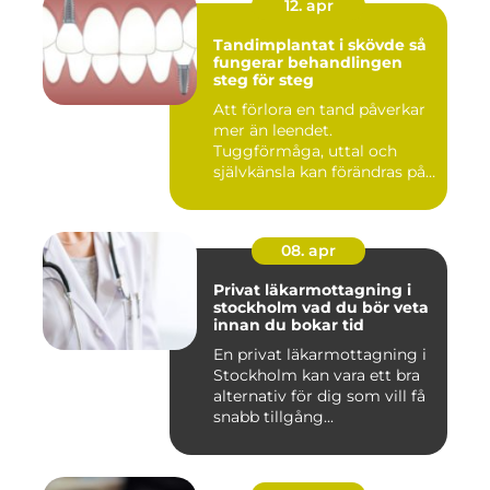
12. apr
Tandimplantat i skövde så
fungerar behandlingen
steg för steg
Att förlora en tand påverkar
mer än leendet.
Tuggförmåga, uttal och
självkänsla kan förändras på
ett...
08. apr
Privat läkarmottagning i
stockholm vad du bör veta
innan du bokar tid
En privat läkarmottagning i
Stockholm kan vara ett bra
alternativ för dig som vill få
snabb tillgång...