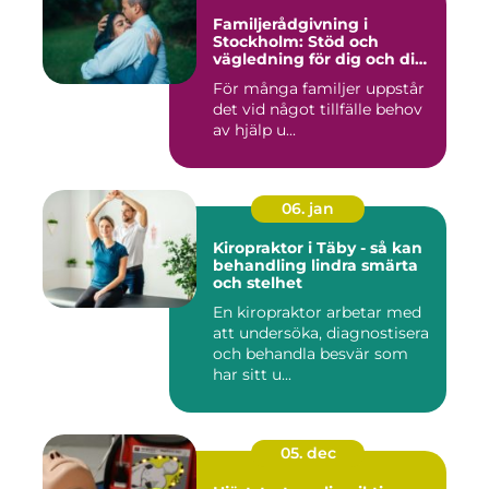
Familjerådgivning i
Stockholm: Stöd och
vägledning för dig och din
familj
För många familjer uppstår
det vid något tillfälle behov
av hjälp u...
06. jan
Kiropraktor i Täby - så kan
behandling lindra smärta
och stelhet
En kiropraktor arbetar med
att undersöka, diagnostisera
och behandla besvär som
har sitt u...
05. dec