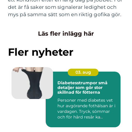
det är få saker som signalerar ledighet och
mys på samma sätt som en riktig gofika gör.
Läs fler inlägg här
Fler nyheter
03. aug
Diabetesstrumpor små
detaljer som gör stor
skillnad för fötterna
Personer med diabetes vet
hur avgörande fothälsan är i
vardagen. Tryck, sömmar
och för hård resår ka...