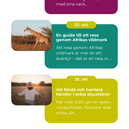
med sina vack...
30. okt
En guide till att resa
genom Afrikas vildmark
Att resa genom Afrikas
vildmark är mer än ett
äventyr – det är en resa in ...
28. okt
Att förstå och hantera
känslor i svåra situationer
När livet ställs på sin spets –
vid konflikter, förluster eller
stress &n...