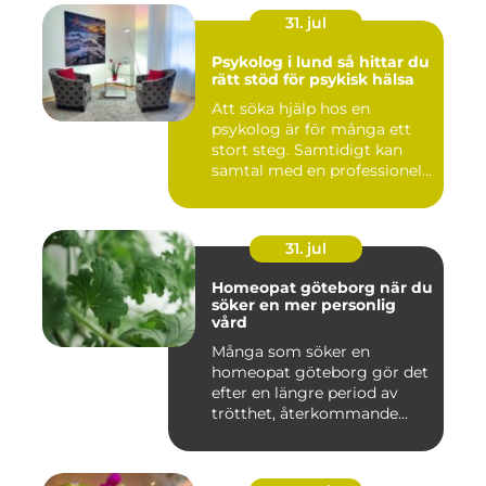
31. jul
Psykolog i lund så hittar du
rätt stöd för psykisk hälsa
Att söka hjälp hos en
psykolog är för många ett
stort steg. Samtidigt kan
samtal med en professionel...
31. jul
Homeopat göteborg när du
söker en mer personlig
vård
Många som söker en
homeopat göteborg gör det
efter en längre period av
trötthet, återkommande
besvär...