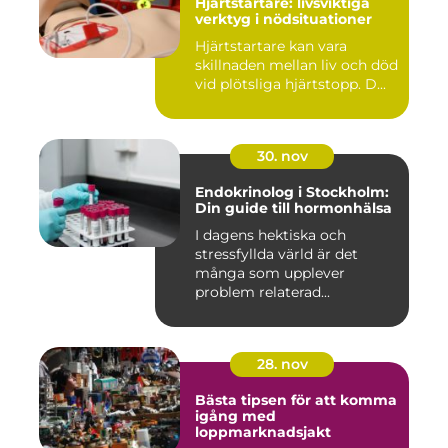
Hjärtstartare: livsviktiga
verktyg i nödsituationer
Hjärtstartare kan vara
skillnaden mellan liv och död
vid plötsliga hjärtstopp. D...
30. nov
Endokrinolog i Stockholm:
Din guide till hormonhälsa
I dagens hektiska och
stressfyllda värld är det
många som upplever
problem relaterad...
28. nov
Bästa tipsen för att komma
igång med
loppmarknadsjakt