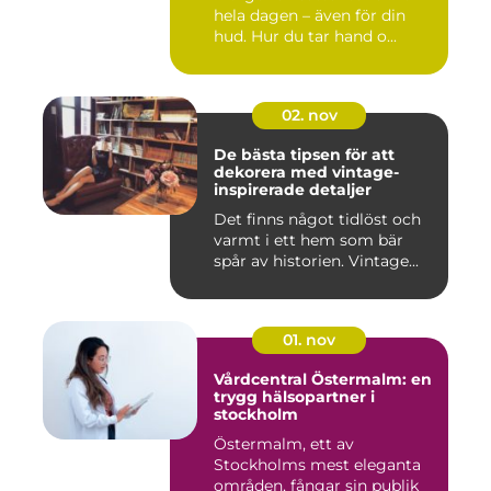
hela dagen – även för din
hud. Hur du tar hand o...
02. nov
De bästa tipsen för att
dekorera med vintage-
inspirerade detaljer
Det finns något tidlöst och
varmt i ett hem som bär
spår av historien. Vintage...
01. nov
Vårdcentral Östermalm: en
trygg hälsopartner i
stockholm
Östermalm, ett av
Stockholms mest eleganta
områden, fångar sin publik